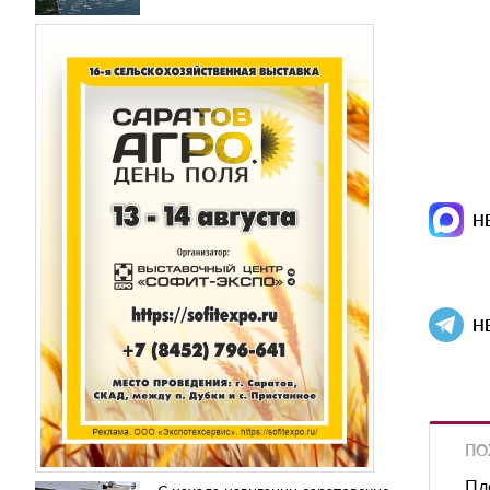
Н
Н
ПО
Пл