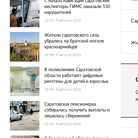
С начала навигации саратовские
инспекторы ГИМС наказали 550
нарушителей
Са
13:20, 9 августа 2026
Жители саратовского села
убрались на братской могиле
Жи
красноармейцев
12:58, 9 августа 2026
В поликлинике Саратовской
области работают цифровые
рентгены для детей и взрослых
12:40, 9 августа 2026
н
Саратовская пенсионерка
собиралась получить выплаты и
лишилась сбережений
12:20, 9 августа 2026