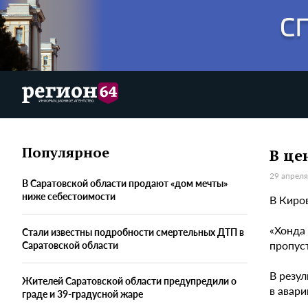
Популярное
В це
29 апреля
В Саратовской области продают «дом мечты»
ниже себестоимости
В Киро
«Хонда
Стали известны подробности смертельных ДТП в
пропус
Саратовской области
В резу
Жителей Саратовской области предупредили о
в авар
граде и 39-градусной жаре