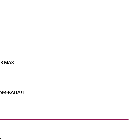
 В MAX
РАМ-КАНАЛ
ь