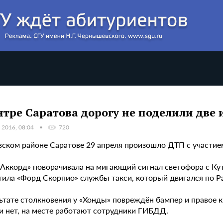
нтре Саратова дорогу не поделили две
 2016, 08:04
720
вском районе Саратове 29 апреля произошло ДТП с участие
 Аккорд» поворачивала на мигающий сигнал светофора с Кут
тила «Форд Скорпио» службы такси, который двигался по Р
льтате столкновения у «Хонды» повреждён бампер и правое 
ии нет, на месте работают сотрудники ГИБДД.