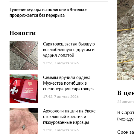
Тушение мусора на полигоне в Энгельсе
продолжается без перерыва
Новости
Саратовец застал бывшую
возлюбленную с другим и
ударил лопатой
17:56, 7 августа 2026
Семьям вручили ордена
Мужества погибших в
спецоперации саратовцев
В це
17:42, 7 августа 2026
25 август
Археологи нашли на Увеке
В Сарат
стеклянный крестик и
(между 
глазурованные изразцы
17:28, 7 августа 2026
Срок з