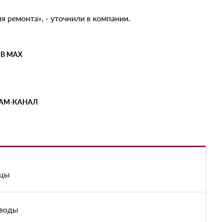
 ремонта», - уточнили в компании.
 В MAX
РАМ-КАНАЛ
ицы
 воды