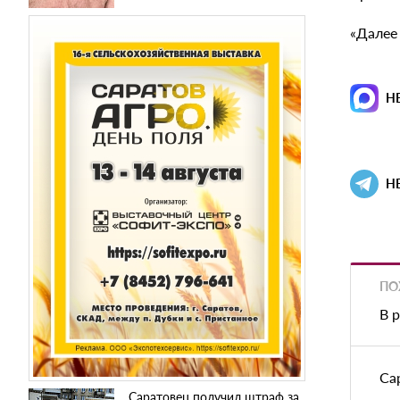
«Далее 
Н
Н
ПО
В 
Са
Саратовец получил штраф за