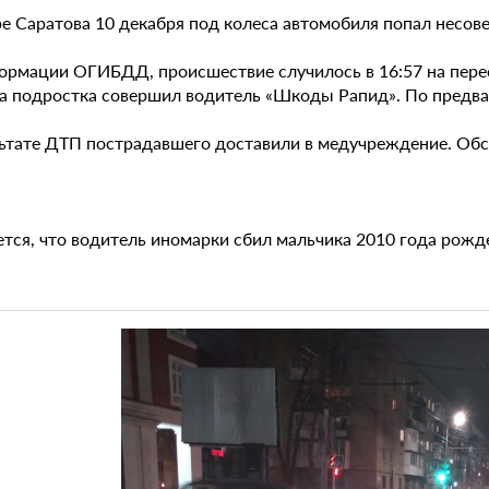
ре Саратова 10 декабря под колеса автомобиля попал несо
ормации ОГИБДД, происшествие случилось в 16:57 на перес
на подростка совершил водитель «Шкоды Рапид». По предв
льтате ДТП пострадавшего доставили в медучреждение. Об
ется, что водитель иномарки сбил мальчика 2010 года рожд