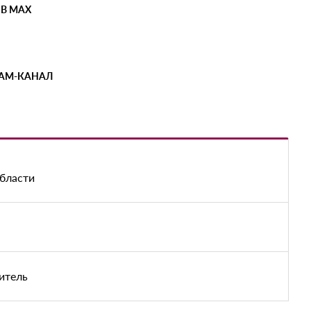
 В MAX
РАМ-КАНАЛ
области
итель