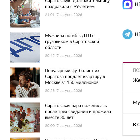
Саратовскую долгожительницу
Н
поздравили с 99-летием
21:01, 7 августа 2026
Н
Мужчина погиб в ДТП с
грузовиком в Саратовской
области
20:45, 7 августа 2026
ПО
Популярный футболист из
Саратова продает квартиру в
Же
Москве за 150 миллионов
20:23, 7 августа 2026
Му
Саратовская пара поженилась
после трех свиданий и прожила
вместе 30 лет
В 
20:00, 7 августа 2026