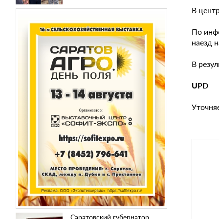
В цент
По инф
наезд 
В резу
UPD
Уточня
Саратовский губернатор