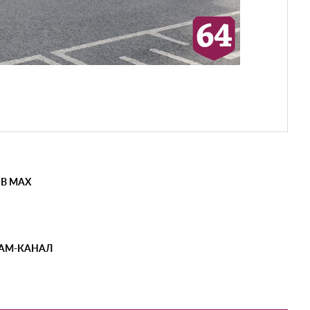
 В MAX
РАМ-КАНАЛ