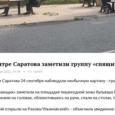
нтре Саратова заметили группу «спящ
ря 2022, 19:39
16699
 Саратова 24 сентября наблюдали необычную картину - гру
ающих» заметили на площадке пешеходной зоны бульвара Ра
нами на головах, облокотившись на руки, спали на столах,
ий открыли на Рахова/Ульяновской!» - объяснила увиденное