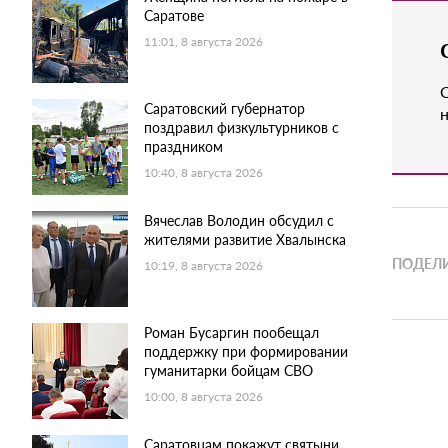
Саратове
11:01, 8 августа 2026
Саратовский губернатор
н
поздравил физкультурников с
праздником
10:40, 8 августа 2026
Вячеслав Володин обсудил с
жителями развитие Хвалынска
ПОДЕЛИ
10:19, 8 августа 2026
Роман Бусаргин пообещал
поддержку при формировании
гуманитарки бойцам СВО
10:00, 8 августа 2026
Саратовцам покажут святыни