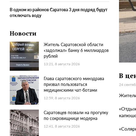
В одном из районов Саратова 3 дня подряд будут
отключать воду
Новости
Житель Саратовской области
«задолжал» банку 6 миллиардов
рублей
13:21, 8 августа 2026
В це
Глава саратовского минздрава
призвал пользоваться
24 сентяб
медицинскими чат-ботами
Жители
12:59, 8 августа 2026
«Отдых
Саратовцев позвали на прогулку
капюшо
по сокровищнице модерна
12:41, 8 августа 2026
«Соляр