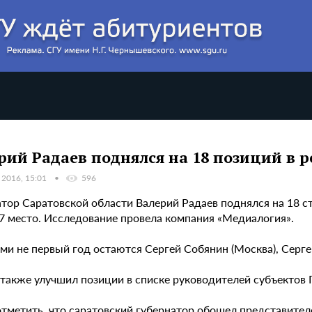
рий Радаев поднялся на 18 позиций в 
 2016, 15:01
596
тор Саратовской области Валерий Радаев поднялся на 18 ст
27 место. Исследование провела компания «Медиалогия».
ми не первый год остаются Сергей Собянин (Москва), Серге
также улучшил позиции в списке руководителей субъектов П
тметить, что саратовский губернатор обошел представителе