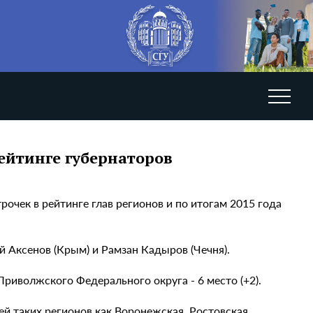
рейтинге губернаторов
рочек в рейтинге глав регионов и по итогам 2015 года
й Аксенов (Крым) и Рамзан Кадыров (Чечня).
риволжского Федерального округа - 6 место (+2).
й таких регионов как Воронежская, Ростовская,