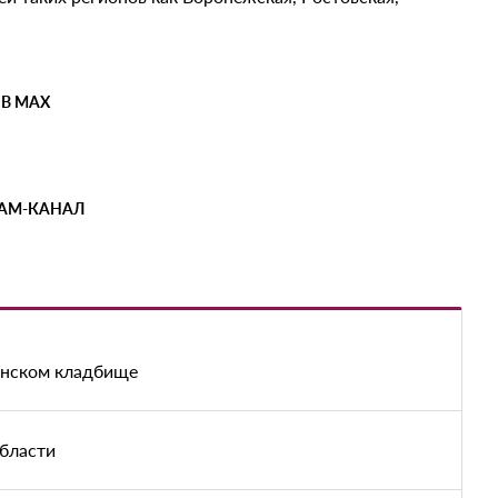
.
 В MAX
РАМ-КАНАЛ
енском кладбище
области