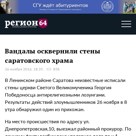
Вандалы осквернили стены
саратовского храма
26 ноября 2016, 18:35
858
В Ленинском районе Саратова неизвестные исписали
стены церкви Светого Великомученика Георгия
Победоносца антирелигиозными лозунгами.
Результаты действий злоумышленников 26 ноября в 8
утра обнаружил один из прихожан.
На место происшествия по адресу ул.
Днепропетровская,10, выезжал районный прокурор. По
данному факту возбуждено уголовное дело по ч.1