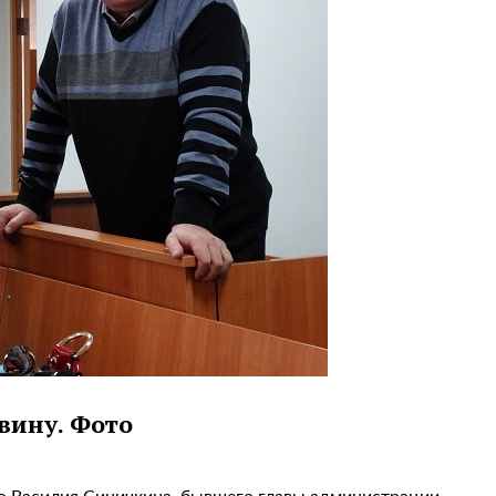
вину. Фото
го Василия Синичкина, бывшего главы администрации