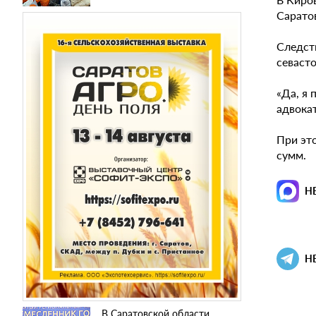
Сарато
Следст
севаст
«Да, я
адвокат
При эт
сумм.
Н
Н
В Саратовской области