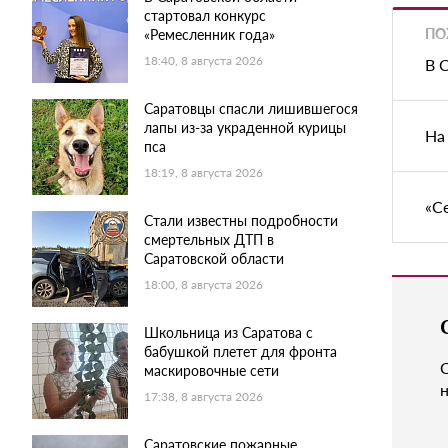
стартовал конкурс
ПО
«Ремесленник года»
18:40, 8 августа 2026
В 
Саратовцы спасли лишившегося
лапы из-за украденной курицы
На
пса
18:19, 8 августа 2026
«С
Стали известны подробности
смертельных ДТП в
Саратовской области
18:00, 8 августа 2026
Школьница из Саратова с
бабушкой плетет для фронта
маскировочные сети
н
17:38, 8 августа 2026
Саратовские пожарные