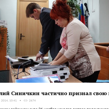
лий Синичкин частично признал свою 
 2014, 10:41
2674
вском районном суде 26 ноября начался допрос подсудимо