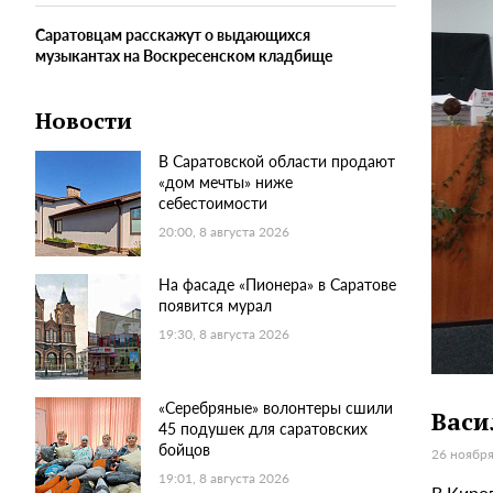
Саратовцам расскажут о выдающихся
музыкантах на Воскресенском кладбище
Новости
В Саратовской области продают
«дом мечты» ниже
себестоимости
20:00, 8 августа 2026
На фасаде «Пионера» в Саратове
появится мурал
19:30, 8 августа 2026
«Серебряные» волонтеры сшили
Васи
45 подушек для саратовских
бойцов
26 ноября
19:01, 8 августа 2026
В Киро