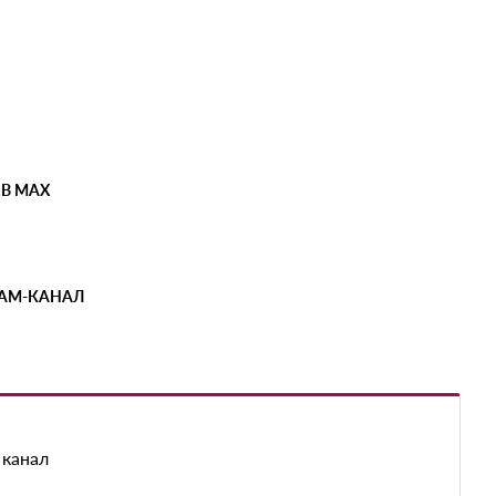
 В MAX
РАМ-КАНАЛ
 канал