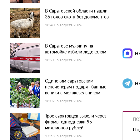
В Саратовской области нашли
36 голов скота без документов
18:40, 5 августа 2026
В Саратове мужчину на
автомойке избили ледоколом
Н
18:21, 5 августа 2026
Одиноким саратовским
Н
пенсионерам подарят банные
веники с можжевельником
18:07, 5 августа 2026
Трое саратовцев вывели через
ПО
фирмы-однодневки 95
миллионов рублей
По
17:53, 5 августа 2026