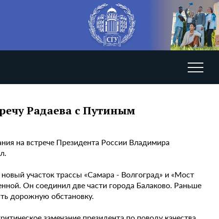
речу Радаева с Путиным
ания на встрече Президента России Владимира
л.
 новый участок трассы «Самара - Волгоград» и «Мост
енной. Он соединил две части города Балаково. Раньше
ить дорожную обстановку.
критическое замечание президента по поводу качества