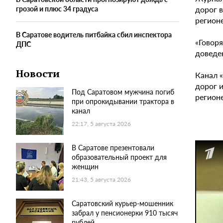
дорог в
грозой и плюс 34 градуса
регионе
В Саратове водитель питбайка сбил инспектора
«Говоря
ДПС
доведен
Новости
Канал «
дорог и
Под Саратовом мужчина погиб
регионе
при опрокидывании трактора в
канал
22:17, 5 августа 2026
В Саратове презентовали
образовательный проект для
женщин
21:43, 5 августа 2026
Саратовский курьер-мошенник
забрал у пенсионерки 910 тысяч
рублей