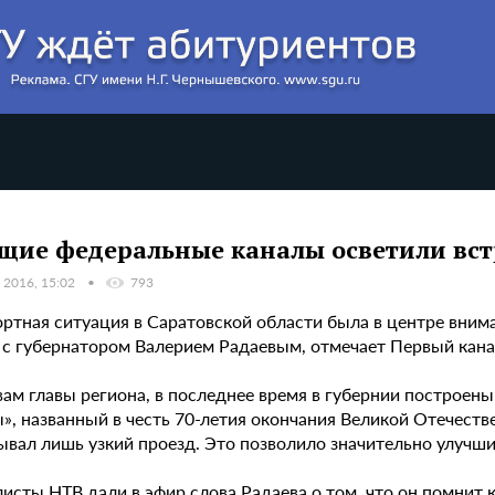
щие федеральные каналы осветили вст
 2016, 15:02
793
ортная ситуация в Саратовской области была в центре вним
 с губернатором Валерием Радаевым, отмечает Первый кана
ам главы региона, в последнее время в губернии построены
», названный в честь 70-летия окончания Великой Отечеств
зывал лишь узкий проезд. Это позволило значительно улучш
исты НТВ дали в эфир слова Радаева о том, что он помнит 