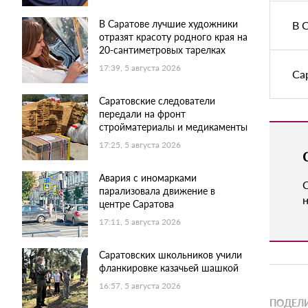
В Саратове лучшие художники
В 
отразят красоту родного края на
20-сантиметровых тарелках
17:39, 5 августа 2026
Са
Саратовские следователи
передали на фронт
стройматериалы и медикаменты
17:25, 5 августа 2026
Авария с иномарками
парализовала движение в
н
центре Саратова
17:11, 5 августа 2026
Саратовских школьников учили
фланкировке казачьей шашкой
16:57, 5 августа 2026
ПОДЕЛИ