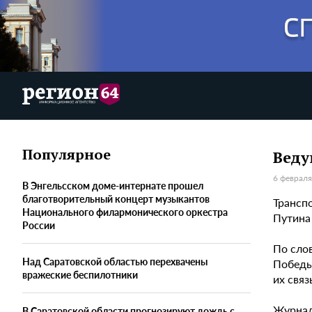
Популярное
Веду
6 февраля
В Энгельсском доме-интернате прошел
благотворительный концерт музыкантов
Трансп
Национального филармонического оркестра
Путина
России
По слов
Над Саратовской областью перехвачены
Победы
вражеские беспилотники
их свя
Журнал
В Саратовской области прогнозируют дождь с