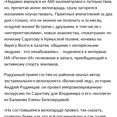
«Недавно вернулся из 460-километрового путешествия,
но, прочитав анонс велопарада, сразу загорелся
желанием поучаствовать. Приятных впечатлений за два
дня столько, что их можно не получить и за месяц
оседлой жизни! Встречи с друзьями, в том числе с
«интернетовскими», новые знакомства, «покатушки» по
ночному Саратову и Кумысной поляне, ночевка на
берегу Волги в палатке, общение с интересными
людьми - это незабываемо», - поделился в интервью
ИА «Регион 64» полковник в запасе, приобщающий к
активному спорту земляков.
Радушный прием гостям из районов оказал автор
экстремального велопроекта «Волжский лед», историк
Андрей Родимцев: он провел импровизированную
экскурсию по Саратову для Владимира и его «коллеги»
из Балакова Елены Белозерцевой.
«На состоявшемся велопараде провел, так сказать,
разведку боем: как это всё организовано и так далее.