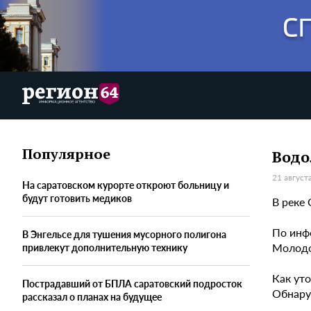
Популярное
Водо
21 август
На саратовском курорте откроют больницу и
будут готовить медиков
В реке 
По инфо
В Энгельсе для тушения мусорного полигона
Молодой
привлекут дополнительную технику
Как ут
Пострадавший от БПЛА саратовский подросток
Обнару
рассказал о планах на будущее