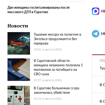
Две женщины госпитализированы после
Н
массового ДТП в Саратове
Новости
Н
Тушение мусора на полигоне в
Энгельсе продолжается без
перерыва
23:01, 6 августа 2026
ПО
В Саратовской области
женщина незаконно получила 5
Ту
миллионов за погибшего на
СВО сына
21:57, 6 августа 2026
В 
В Саратове больничная ссора
закончилась убийством
21:43, 6 августа 2026
В 