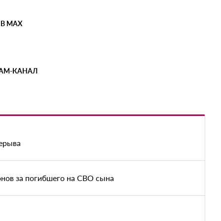
 В MAX
РАМ-КАНАЛ
рерыва
нов за погибшего на СВО сына