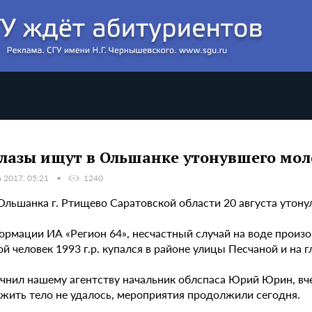
лазы ищут в Ольшанке утонувшего мол
а 2017, 05:21
1240
Ольшанка г. Ртищево Саратовской области 20 августа утону
рмации ИА «Регион 64», несчастный случай на воде произош
 человек 1993 г.р. купался в районе улицы Песчаной и на 
очнил нашему агентству начальник облспаса Юрий Юрин, вч
жить тело не удалось, мероприятия продолжили сегодня.