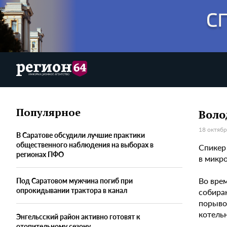
Популярное
Воло
18 октябр
В Саратове обсудили лучшие практики
общественного наблюдения на выборах в
Спикер
регионах ПФО
в микро
Во вре
Под Саратовом мужчина погиб при
опрокидывании трактора в канал
собира
порыво
котель
Энгельсский район активно готовят к
отопительному сезону