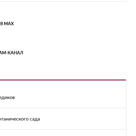
 В MAX
РАМ-КАНАЛ
медиков
отанического сада