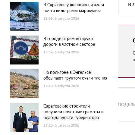
В 
В Саратове у женщины изъяли
почти килограмм марихуаны
18:08, 6 августа 2026
В городе отремонтируют
дороги в частном секторе
17:54, 6 августа 2026
н
На полигоне в Энгельсе
обсыпают грунтом очаги тления
17:40, 6 августа 2026
ПОДЕЛИ
Саратовские строители
получили почетные грамоты и
благодарности губернатора
17:26, 6 августа 2026