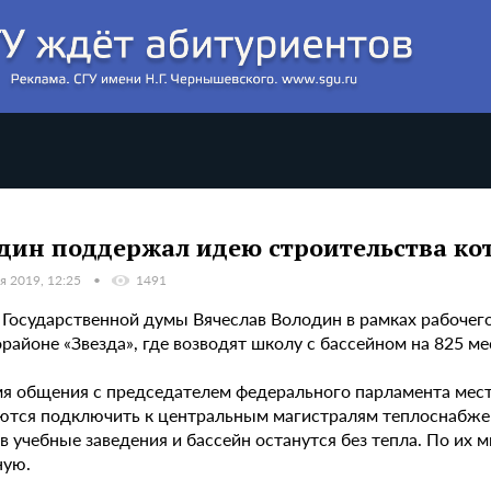
дин поддержал идею строительства ко
я 2019, 12:25
1491
 Государственной думы Вячеслав Володин в рамках рабочег
районе «Звезда», где возводят школу с бассейном на 825 мес
мя общения с председателем федерального парламента мест
ются подключить к центральным магистралям теплоснабжени
в учебные заведения и бассейн останутся без тепла. По их
ную.