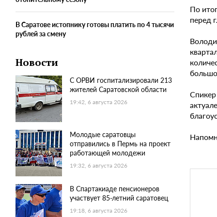
По ито
перед 
В Саратове истопнику готовы платить по 4 тысячи
рублей за смену
Володи
кварта
Новости
количес
большо
С ОРВИ госпитализировали 213
жителей Саратовской области
Спикер
19:42, 6 августа 2026
актуале
благоу
Молодые саратовцы
Напомн
отправились в Пермь на проект
работающей молодежи
19:32, 6 августа 2026
В Спартакиаде пенсионеров
участвует 85-летний саратовец
19:18, 6 августа 2026