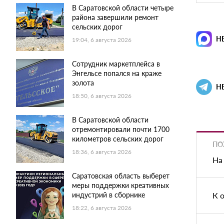
В Саратовской области четыре
района завершили ремонт
сельских дорог
Н
19:04, 6 августа 2026
Сотрудник маркетплейса в
Энгельсе попался на краже
золота
Н
18:50, 6 августа 2026
В Саратовской области
отремонтировали почти 1700
километров сельских дорог
ПО
18:36, 6 августа 2026
На
Саратовская область выберет
меры поддержки креативных
индустрий в сборнике
К 
18:22, 6 августа 2026