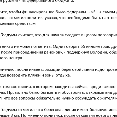
н рублей) - из федерального бюджета.
тите, чтобы финансирование было федеральным? На самом д
в», - отметил политик, указав, что необходимо быть партн
каемым средствам.
Госдумы считает, что для начала следует в целом поговори
 никто не может ответить. Одни говорят 55 километров, друг
 после присоединения районов», - подчеркнул Володин, об
ного центра.
 мнению, после инвентаризации береговой линии надо прове
 где возводить пляжи и зоны отдыха.
в том состоянии, в котором находится сейчас, вредит экол
ы. Правильно было бы взять и обустроить, открывая вид дл
л, что все вопросы обязательно нужно обсуждать с жителям
 Госдумы отметил, что береговая линия имеет большую инв
ольше 3 км. По мнению политика, после открытия нового п