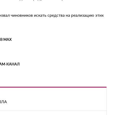
звал чиновников искать средства на реализацию этих
 В MAX
РАМ-КАНАЛ
БПЛА