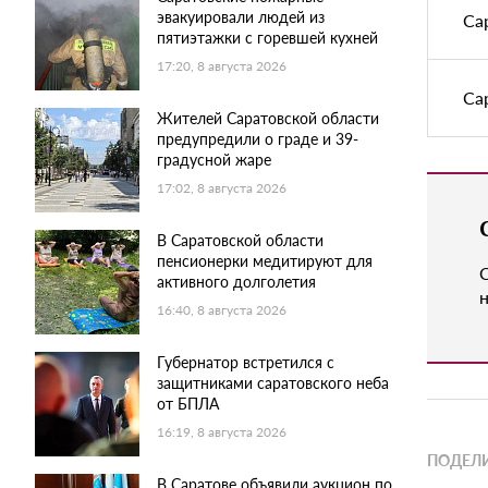
эвакуировали людей из
Са
пятиэтажки с горевшей кухней
17:20, 8 августа 2026
Са
Жителей Саратовской области
предупредили о граде и 39-
градусной жаре
17:02, 8 августа 2026
В Саратовской области
пенсионерки медитируют для
активного долголетия
н
16:40, 8 августа 2026
Губернатор встретился с
защитниками саратовского неба
от БПЛА
16:19, 8 августа 2026
ПОДЕЛИ
В Саратове объявили аукцион по