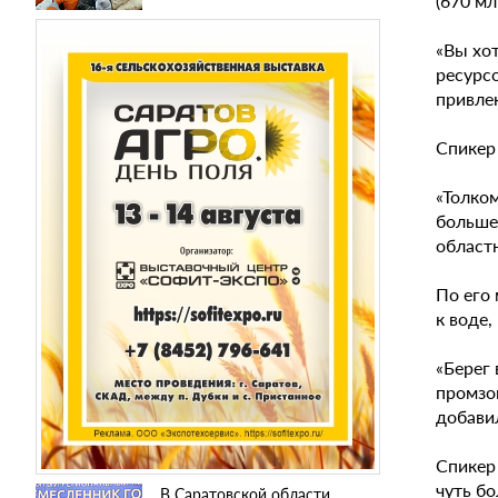
(670 мл
«Вы хо
ресурсо
привле
Спикер 
«Толком
больше
област
По его
к воде,
«Берег 
промзон
добави
Спикер
чуть б
В Саратовской области