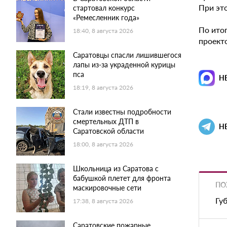
При эт
стартовал конкурс
«Ремесленник года»
По ито
18:40, 8 августа 2026
проекто
Саратовцы спасли лишившегося
лапы из-за украденной курицы
пса
Н
18:19, 8 августа 2026
Стали известны подробности
смертельных ДТП в
Н
Саратовской области
18:00, 8 августа 2026
Школьница из Саратова с
бабушкой плетет для фронта
ПО
маскировочные сети
Гу
17:38, 8 августа 2026
Саратовские пожарные