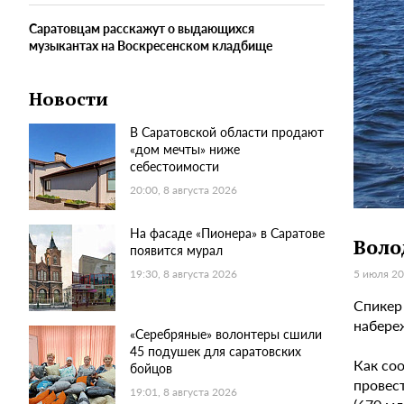
Саратовцам расскажут о выдающихся
музыкантах на Воскресенском кладбище
Новости
В Саратовской области продают
«дом мечты» ниже
себестоимости
20:00, 8 августа 2026
На фасаде «Пионера» в Саратове
Воло
появится мурал
5 июля 20
19:30, 8 августа 2026
Спикер
набере
«Серебряные» волонтеры сшили
45 подушек для саратовских
Как со
бойцов
провест
19:01, 8 августа 2026