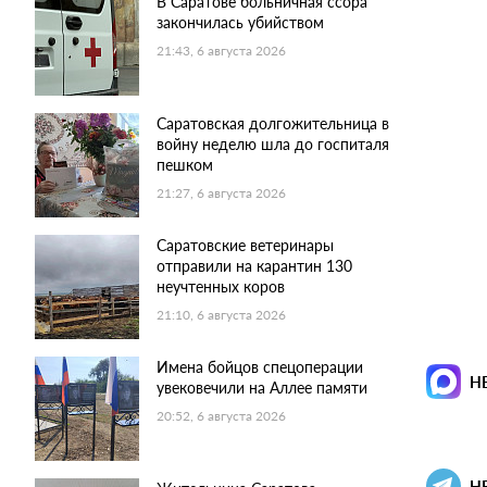
В Саратове больничная ссора
закончилась убийством
21:43, 6 августа 2026
Саратовская долгожительница в
войну неделю шла до госпиталя
пешком
21:27, 6 августа 2026
Саратовские ветеринары
отправили на карантин 130
неучтенных коров
21:10, 6 августа 2026
Имена бойцов спецоперации
Н
увековечили на Аллее памяти
20:52, 6 августа 2026
Н