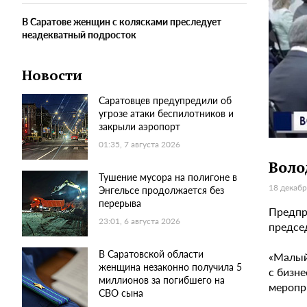
В Саратове женщин с колясками преследует
неадекватный подросток
Новости
Саратовцев предупредили об
угрозе атаки беспилотников и
закрыли аэропорт
01:35, 7 августа 2026
Воло
Тушение мусора на полигоне в
18 декабр
Энгельсе продолжается без
перерыва
Предпр
23:01, 6 августа 2026
предсе
В Саратовской области
«Малый
женщина незаконно получила 5
с бизне
миллионов за погибшего на
меропри
СВО сына