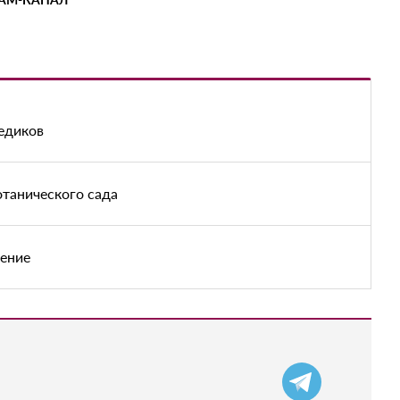
медиков
отанического сада
чение