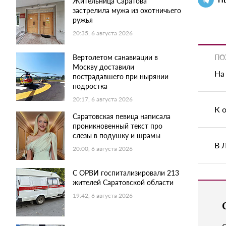
Жительница Саратова
застрелила мужа из охотничьего
ружья
20:35, 6 августа 2026
ПО
Вертолетом санавиации в
Москву доставили
На
пострадавшего при нырянии
подростка
20:17, 6 августа 2026
К 
Саратовская певица написала
проникновенный текст про
слезы в подушку и шрамы
В 
20:00, 6 августа 2026
С ОРВИ госпитализировали 213
жителей Саратовской области
19:42, 6 августа 2026