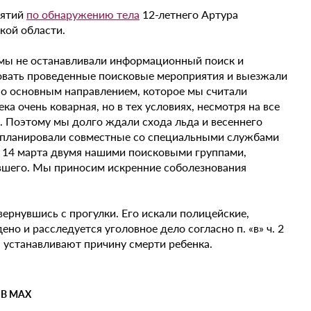
иятий
по обнаружению тела
12-летнего Артура
кой области.
 мы не останавливали информационный поиск и
овать проведенные поисковые мероприятия и выезжали
Но основным направлением, которое мы считали
а очень коварная, но в тех условиях, несмотря на все
ь. Поэтому мы долго ждали схода льда и весеннего
запланировали совместные со специальными службами
 14 марта двумя нашими поисковыми группами,
вшего. Мы приносим искренние соболезнования
вернувшись с прогулки. Его искали полицейские,
о и расследуется уголовное дело согласно п. «в» ч. 2
ы устанавливают причину смерти ребенка.
 В MAX