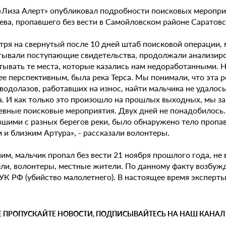
«Лиза Алерт» опубликовал подробности поисковых меропр
ва, пропавшего без вести в Самойловском районе Саратовс
тря на свернутый после 10 дней штаб поисковой операции,
тывали поступающие свидетельства, продолжали анализир
тывать те места, которые казались нам недоработанными. 
е перспективным, была река Терса. Мы понимали, что эта рек
водолазов, работавших на износ, найти мальчика не удалос
а. И как только это произошло на прошлых выходных, мы 
евные поисковые мероприятия. Двух дней не понадобилось.
вшими с разных берегов реки, было обнаружено тело пропа
и близким Артура», - рассказали волонтеры.
м, мальчик пропал без вести 21 ноября прошлого года, не 
ли, волонтеры, местные жители. По данному факту возбужден
 УК РФ (убийство малолетнего). В настоящее время эксперт
Е ПРОПУСКАЙТЕ НОВОСТИ, ПОДПИСЫВАЙТЕСЬ НА НАШ КАНАЛ