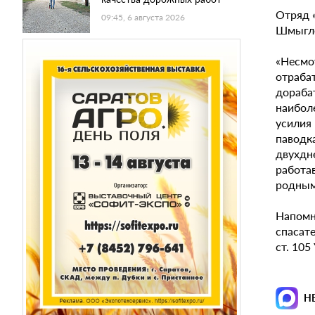
Отряд 
09:45, 6 августа 2026
Шмыгле
«Несмо
отраба
дораба
наиболе
усилия 
паводк
двухдн
работа
родным 
Напомни
спасате
ст. 105
Н