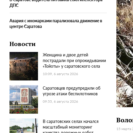
ДПС
Авария с иномарками парализовала движение в
центре Саратова
Новости
Женщина и двое детей
пострадали при опрокидывании
«Тойоты» у саратовского села
10:09, 6 августа 2026
Саратовцев предупредили об
угрозе атаки беспилотников
09:55, 6 августа 2026
Воло
В саратовских селах начался
масштабный мониторинг
15 марта 
качества дорожных работ