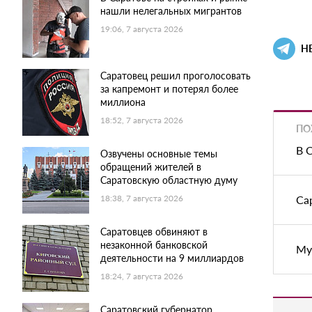
нашли нелегальных мигрантов
19:06, 7 августа 2026
Н
Саратовец решил проголосовать
за капремонт и потерял более
миллиона
18:52, 7 августа 2026
ПО
В 
Озвучены основные темы
обращений жителей в
Саратовскую областную думу
Са
18:38, 7 августа 2026
Саратовцев обвиняют в
незаконной банковской
Му
деятельности на 9 миллиардов
18:24, 7 августа 2026
Саратовский губернатор