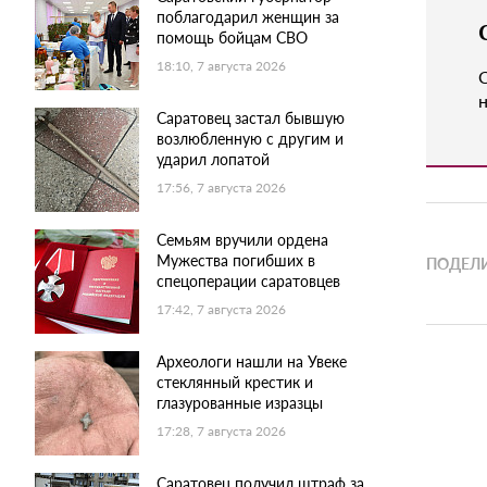
поблагодарил женщин за
помощь бойцам СВО
18:10, 7 августа 2026
н
Саратовец застал бывшую
возлюбленную с другим и
ударил лопатой
17:56, 7 августа 2026
Семьям вручили ордена
Мужества погибших в
ПОДЕЛИ
спецоперации саратовцев
17:42, 7 августа 2026
Археологи нашли на Увеке
стеклянный крестик и
глазурованные изразцы
17:28, 7 августа 2026
Саратовец получил штраф за