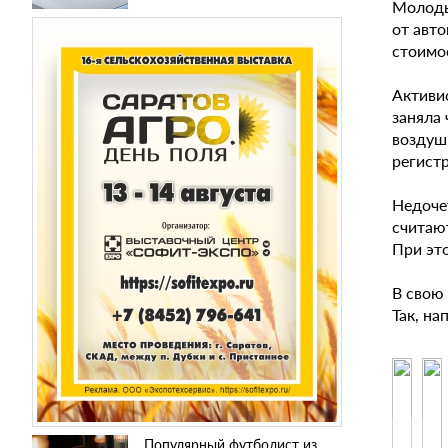
Молоды
от авт
стоимос
Активи
заняла 
воздуш
регист
Недоче
считаю
При эт
В свою 
Так, н
Популярный футболист из