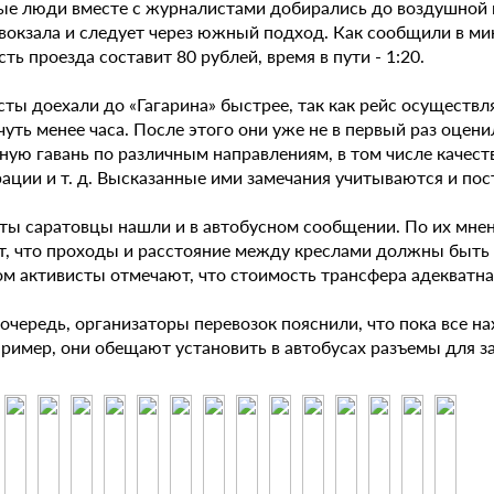
е люди вместе с журналистами добирались до воздушной г
овокзала и следует через южный подход. Как сообщили в ми
ть проезда составит 80 рублей, время в пути - 1:20.
сты доехали до «Гагарина» быстрее, так как рейс осуществ
чуть менее часа. После этого они уже не в первый раз оце
ную гавань по различным направлениям, в том числе качест
рации и т. д. Высказанные ими замечания учитываются и по
ты саратовцы нашли и в автобусном сообщении. По их мне
т, что проходы и расстояние между креслами должны быть б
ом активисты отмечают, что стоимость трансфера адекватна
очередь, организаторы перевозок пояснили, что пока все н
апример, они обещают установить в автобусах разъемы для 