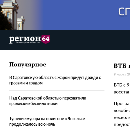
Популярное
ВТБ 
9 марта 2
В Саратовскую область с жарой придут дожди с
грозами и градом
ВТБ с 9
восста
Над Саратовской областью перехватили
Програ
вражеские беспилотники
возобн
нескол
Тушение мусора на полигоне в Энгельсе
предос
продолжалось всю ночь