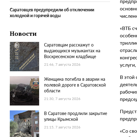
предпр
основн
Саратовцев предупредили об отключении
числен
холодной и горячей воды
«ВТБ с
Новости
особенн
триллио
Саратовцам расскажут о
отрасл
выдающихся музыкантах на
Воскресенском кладбище
конгре
услуги,
21:46, 7 августа 2026
В этой
Женщина погибла в аварии на
деятел
полевой дороге в Саратовской
области
рабочи
предсе
21:30, 7 августа 2026
Предст
В Саратове продлили закрытие
предпр
улицы Крымской
21:15, 7 августа 2026
«Со св