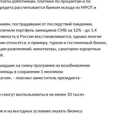
платы работникам, платежи по процентам и по
редита рассчитывается банком исходя из МРОТ и
аниям, пострадавшим от последствий пандемии,
величили портфель заемщиков СМБ на 12% - до 1,4
ивность в России восстанавливается, однако многие
м относятся, к примеру, туризм и гостиничный бизнес,
ации развлечений, кинотеатры, санаторно-курортные
й.
ишедших на смену программе на возобновление
помощь в сохранении 1 миллиона
ом», - пояснил заместитель президента -
смогут воспользоваться не менее 10 тысяч
е и на выгодных условиях оказать бизнесу