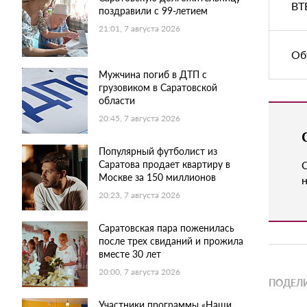
ВТ
поздравили с 99-летием
21:01, 7 августа 2026
Об
Мужчина погиб в ДТП с
грузовиком в Саратовской
области
20:45, 7 августа 2026
Популярный футболист из
Саратова продает квартиру в
Москве за 150 миллионов
н
20:23, 7 августа 2026
Саратовская пара поженилась
после трех свиданий и прожила
вместе 30 лет
20:00, 7 августа 2026
ПОДЕЛИ
Участники программы «Наши