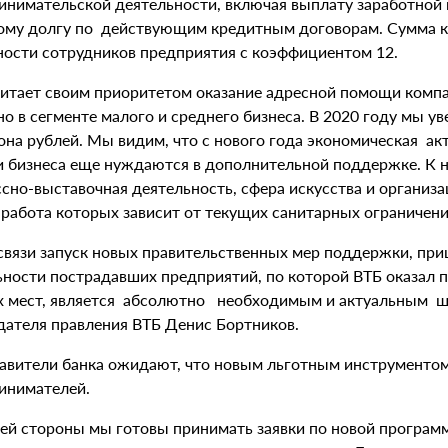
инимательской деятельности, включая выплату заработной 
ому долгу по действующим кредитным договорам. Сумма к
ности сотрудников предприятия с коэффициентом 12.
читает своим приоритетом оказание адресной помощи комп
о в сегменте малого и среднего бизнеса. В 2020 году мы у
на рублей. Мы видим, что с нового года экономическая акт
и бизнеса еще нуждаются в дополнительной поддержке. К ни
ссно-выставочная деятельность, сфера искусства и организ
 работа которых зависит от текущих санитарных ограничени
 связи запуск новых правительственных мер поддержки, пр
ьности пострадавших предприятий, по которой ВТБ оказал 
х мест, является абсолютно необходимым и актуальным шаг
дателя правления ВТБ Денис Бортников.
авители банка ожидают, что новым льготным инструментом 
инимателей.
оей стороны мы готовы принимать заявки по новой программ