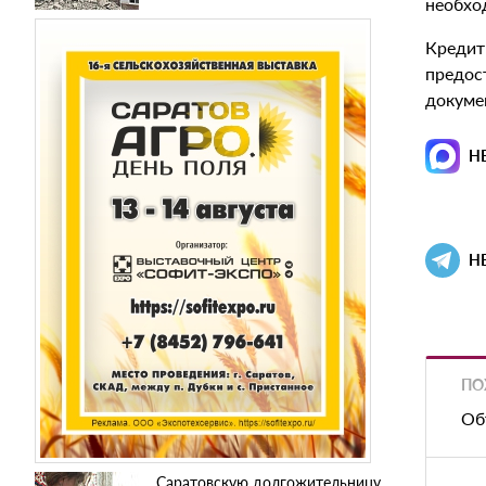
необхо
Кредит
предос
докуме
Н
Н
ПО
Об
Саратовскую долгожительницу