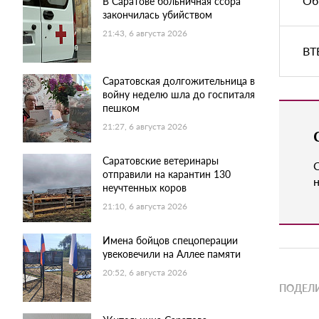
Об
В Саратове больничная ссора
закончилась убийством
21:43, 6 августа 2026
ВТ
Саратовская долгожительница в
войну неделю шла до госпиталя
пешком
21:27, 6 августа 2026
Саратовские ветеринары
отправили на карантин 130
н
неучтенных коров
21:10, 6 августа 2026
Имена бойцов спецоперации
увековечили на Аллее памяти
20:52, 6 августа 2026
ПОДЕЛИ