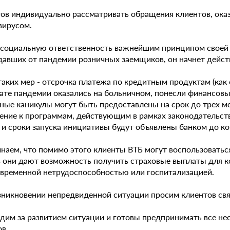
тов индивидуально рассматривать обращения клиентов, ока
вирусом.
 социальную ответственность важнейшим принципом своей 
давших от пандемии розничных заемщиков, он начнет дейст
аких мер - отсрочка платежа по кредитным продуктам (как 
ате пандемии оказались на больничном, понесли финансовые
ные каникулы могут быть предоставлены на срок до трех ме
ение к программам, действующим в рамках законодательства
 и сроки запуска инициативы будут объявлены банком до ко
наем, что помимо этого клиенты ВТБ могут воспользовать
в они дают возможность получить страховые выплаты для 
с временной нетрудоспособностью или госпитализацией.
зникновении непредвиденной ситуации просим клиентов свя
дим за развитием ситуации и готовы предпринимать все 
в.