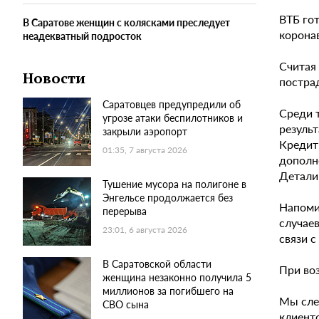
ВТБ го
В Саратове женщин с колясками преследует
корона
неадекватный подросток
Считая
Новости
постра
Саратовцев предупредили об
Среди т
угрозе атаки беспилотников и
результ
закрыли аэропорт
Кредит
01:35, 7 августа 2026
дополн
Детали
Тушение мусора на полигоне в
Энгельсе продолжается без
Напоми
перерыва
случае
23:01, 6 августа 2026
связи 
В Саратовской области
При во
женщина незаконно получила 5
миллионов за погибшего на
Мы сле
СВО сына
клиенто