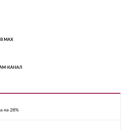
 В MAX
РАМ-КАНАЛ
а на 28%