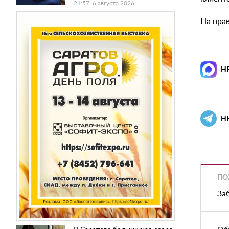
21:57, 6 августа 2026
На пра
Н
Н
ПО
За