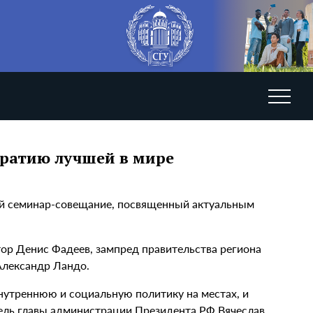
кратию лучшей в мире
ый семинар-совещание, посвященный актуальным
ор Денис Фадеев, зампред правительства региона
Александр Ландо.
нутреннюю и социальную политику на местах, и
ель главы администрации Президента РФ Вячеслав