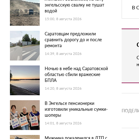
энгельсскую свалку не тушат
В 
водой
15:00, 8 августа 2026
Саратовцам предложили
сравнить дорогу до и после
ремонта
14:39, 8 августа 2026
н
Ночью в небе над Саратовской
областью сбили вражеские
БПЛА
14:20, 8 августа 2026
В Энгельсе пенсионерки
изготовили уникальные сумки-
ПОДЕЛИ
шоперы
14:01, 8 августа 2026
Мужчина покалечился в ДТП с