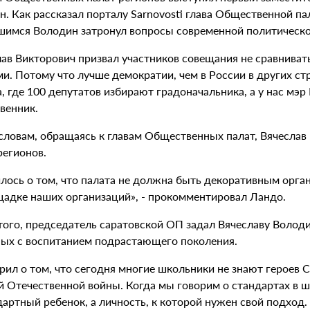
н. Как рассказал порталу Sarnovosti глава Общественной п
шимся Володин затронул вопросы современной политическо
лав Викторович призвал участников совещания не сравнива
и. Потому что лучше демократии, чем в России в других ст
 где 100 депутатов избирают градоначальника, а у нас мэр
венник.
 словам, обращаясь к главам Общественных палат, Вячеслав
регионов.
илось о том, что палата не должна быть декоративным орг
щадке наших организаций», - прокомментировал Ландо.
того, председатель саратовской ОП задал Вячеславу Волод
ных с воспитанием подрастающего поколения.
рил о том, что сегодня многие школьники не знают героев 
й Отечественной войны. Когда мы говорим о стандартах в ш
артный ребенок, а личность, к которой нужен свой подход.