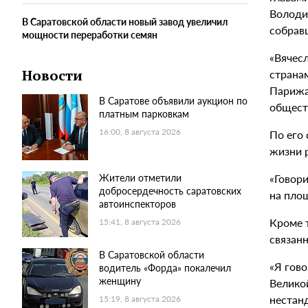
Володи
В Саратовской области новый завод увеличил
собрав
мощности переработки семян
«Вячес
странам
Новости
Парижа,
В Саратове объявили аукцион по
общест
платным парковкам
16:00, 8 августа 2026
По его
жизни 
«Говор
Жители отметили
добросердечность саратовских
на пло
автоинспекторов
Кроме 
15:41, 8 августа 2026
связан
В Саратовской области
«Я гово
водитель «Форда» покалечил
женщину
Велико
нестанд
15:19, 8 августа 2026