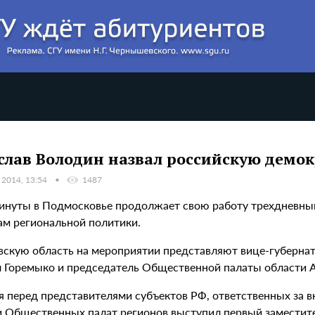
слав Володин назвал российскую демо
 2014, 13:54
1487
минуты в Подмосковье продолжает свою работу трехдневн
ам региональной политики.
вскую область на мероприятии представляют вице-губернат
 Горемыко и председатель Общественной палаты области 
я перед представителями субъектов РФ, ответственных за в
и Общественных палат регионов выступил первый заместит