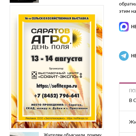
обратил
этим н
Н
Н
ПО
В 
Жи
Жителям объяснили, почему