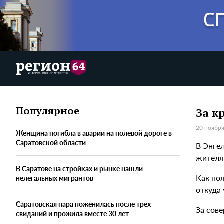
Популярное
За к
20 ноября
Женщина погибла в аварии на полевой дороге в
Саратовской области
В Энге
жителя 
В Саратове на стройках и рынке нашли
Как по
нелегальных мигрантов
откуда
Саратовская пара поженилась после трех
За сове
свиданий и прожила вместе 30 лет