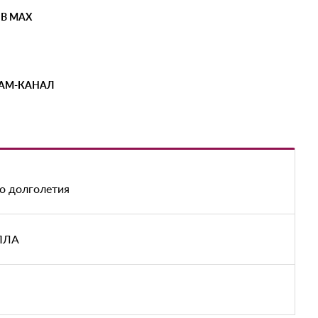
 В MAX
РАМ-КАНАЛ
о долголетия
БПЛА