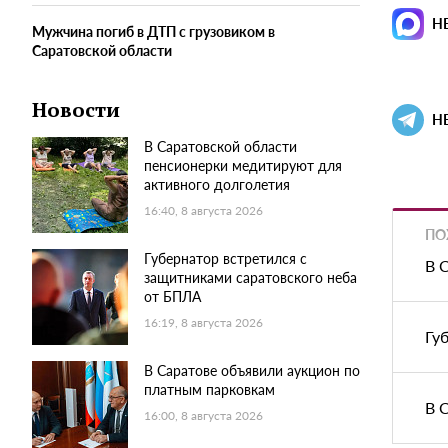
Н
Мужчина погиб в ДТП с грузовиком в
Саратовской области
Новости
Н
В Саратовской области
пенсионерки медитируют для
активного долголетия
16:40, 8 августа 2026
ПО
Губернатор встретился с
В 
защитниками саратовского неба
от БПЛА
16:19, 8 августа 2026
Гу
В Саратове объявили аукцион по
платным парковкам
В 
16:00, 8 августа 2026