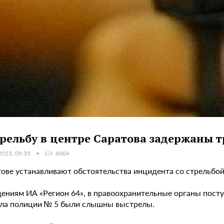
трельбу в центре Саратова задержаны т
2023, 09:35
6004
тове устанавливают обстоятельства инцидента со стрельбой
дениям ИА «Регион 64», в правоохранительные органы посту
ела полиции № 5 были слышны выстрелы.