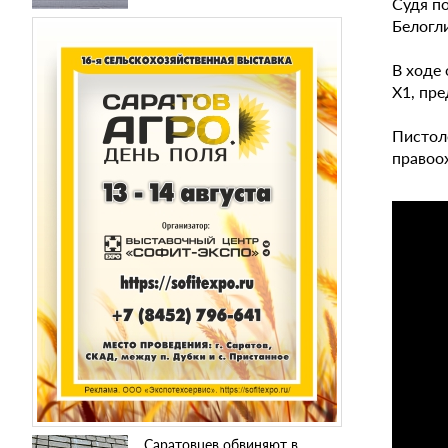
Судя п
Белогл
В ходе
X1, пр
Пистол
правоо
Саратовцев обвиняют в