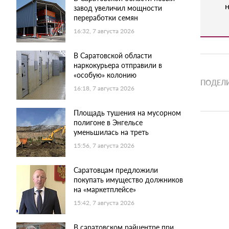
н
завод увеличил мощности
переработки семян
16:32, 7 августа 2026
В Саратовской области
наркокурьера отправили в
«особую» колонию
ПОДЕЛИ
16:18, 7 августа 2026
Площадь тушения на мусорном
полигоне в Энгельсе
уменьшилась на треть
15:56, 7 августа 2026
Саратовцам предложили
покупать имущество должников
на «маркетплейсе»
15:42, 7 августа 2026
В саратовском райцентре при