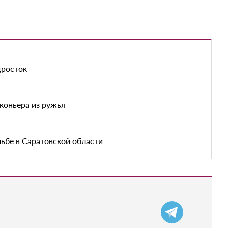
дросток
аконьера из ружья
льбе в Саратовской области