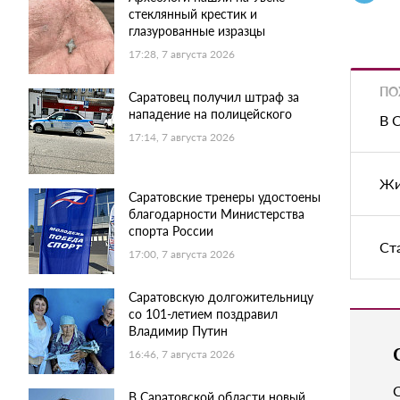
стеклянный крестик и
глазурованные изразцы
17:28, 7 августа 2026
ПО
Саратовец получил штраф за
нападение на полицейского
В 
17:14, 7 августа 2026
Жи
Саратовские тренеры удостоены
благодарности Министерства
спорта России
Ст
17:00, 7 августа 2026
Саратовскую долгожительницу
со 101-летием поздравил
Владимир Путин
16:46, 7 августа 2026
В Саратовской области новый