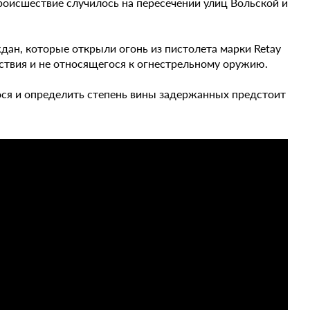
роисшествие случилось на пересечении улиц Вольской и
ан, которые открыли огонь из пистолета марки Retay
ствия и не относящегося к огнестрельному оружию.
ося и определить степень вины задержанных предстоит