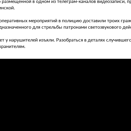
о размещенной в одном из телеграм-каналов видеозаписи, п
инской.
 оперативных мероприятий в полицию доставили троих гражд
едназначенного для стрельбы патронами светозвукового дей
ет у нарушителей изъяли. Разобраться в деталях случившег
хранителям.