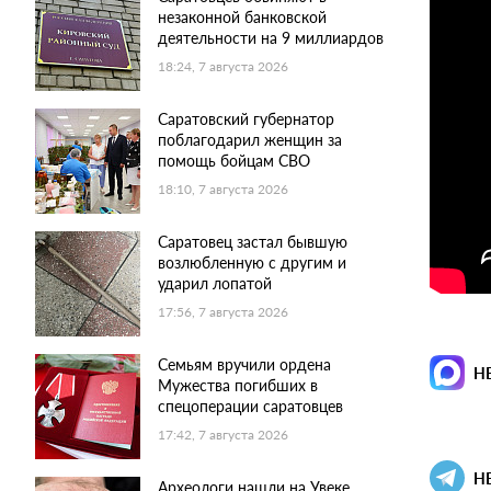
незаконной банковской
деятельности на 9 миллиардов
18:24, 7 августа 2026
Саратовский губернатор
поблагодарил женщин за
помощь бойцам СВО
18:10, 7 августа 2026
Саратовец застал бывшую
возлюбленную с другим и
ударил лопатой
17:56, 7 августа 2026
Семьям вручили ордена
Н
Мужества погибших в
спецоперации саратовцев
17:42, 7 августа 2026
Н
Археологи нашли на Увеке