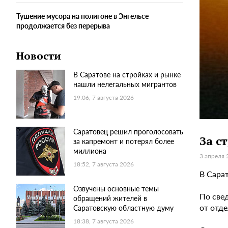
Тушение мусора на полигоне в Энгельсе
продолжается без перерыва
Новости
В Саратове на стройках и рынке
нашли нелегальных мигрантов
19:06, 7 августа 2026
Саратовец решил проголосовать
За с
за капремонт и потерял более
миллиона
3 апреля 
18:52, 7 августа 2026
В Сара
Озвучены основные темы
По све
обращений жителей в
от отд
Саратовскую областную думу
18:38, 7 августа 2026