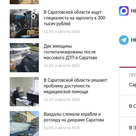
Н
В Саратовской области ищут
специалиста на зарплату в 300
тысяч рублей
11:55, 6 августа 2026
Н
Две женщины
госпитализированы после
массового ДТП в Саратове
11:33, 6 августа 2026
ПО
В Саратовской области решают
Са
проблему доступности
медицинской помощи
11:19, 6 августа 2026
В 
Вандалы сломали корабли и
ротонду на диораме Саратова
В 
11:05, 6 августа 2026