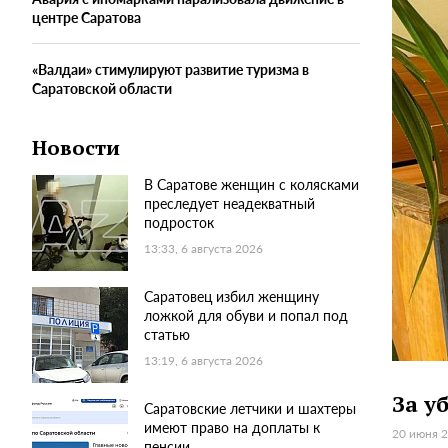
центре Саратова
«Валдаи» стимулируют развитие туризма в
Саратовской области
Новости
В Саратове женщин с колясками
преследует неадекватный
подросток
13:33, 6 августа 2026
Саратовец избил женщину
ложкой для обуви и попал под
статью
13:19, 6 августа 2026
За у
Саратовские летчики и шахтеры
имеют право на доплаты к
20 июня 2
пенсии