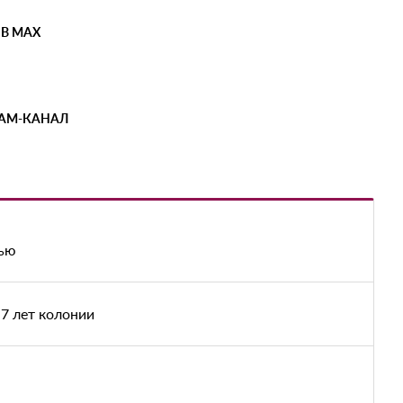
 В MAX
РАМ-КАНАЛ
тью
7 лет колонии