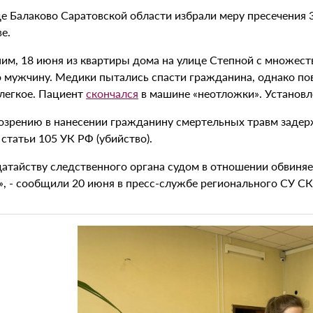
де Балаково Саратовской области избрали меру пресечения
е.
им, 18 июня из квартиры дома на улице Степной с множест
о мужчину. Медики пытались спасти гражданина, однако п
 легкое. Пациент
скончался
в машине «неотложки». Установле
озрению в нанесении гражданину смертельных травм задерж
 статьи 105 УК РФ (убийство).
датайству следственного органа судом в отношении обвиняе
», - сообщили 20 июня в пресс-службе регионального СУ СК