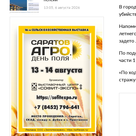
В горо
13:05, 6 августа 2026
убийств
Напомн
летнег
задето
По под
части 1
«По хо
стражу