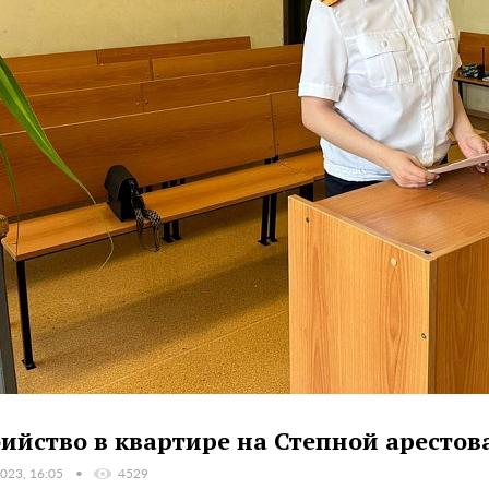
бийство в квартире на Степной аресто
023, 16:05
4529