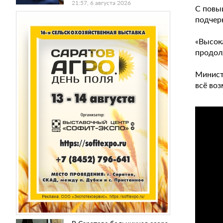
21:57, 6 августа 2026
С повы
подчер
«Высок
продол
Минист
всё во