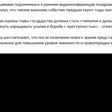
шением подчиненных в режиме видеоконференции поздрави
кнул, что такому важному событию предшествуют годы напр
ая оценка главы государства должна стать стимулом к дал
жать наращивать усилия в борьбе с преступностью», - отме
р рассчитывает, что после получения нового звания предс
зможное для повышения уровня законности и правопорядка в