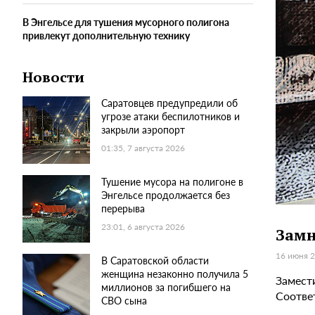
В Энгельсе для тушения мусорного полигона
привлекут дополнительную технику
Новости
Саратовцев предупредили об
угрозе атаки беспилотников и
закрыли аэропорт
01:35, 7 августа 2026
Тушение мусора на полигоне в
Энгельсе продолжается без
перерыва
23:01, 6 августа 2026
Замн
16 июня 2
В Саратовской области
женщина незаконно получила 5
Замест
миллионов за погибшего на
Соотве
СВО сына