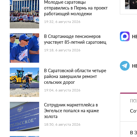
Молодые саратовцы
отправились в Пермь на проект
работающей молодежи
19:32, 6 августа 2026
В Спартакиаде пенсионеров
Н
участвует 85-летний саратовец
19:18, 6 августа 2026
Н
В Саратовской области четыре
района завершили ремонт
сельских дорог
19:04, 6 августа 2026
ПО
Сотрудник маркетплейса в
Со
Энгельсе попался на краже
золота
18:50, 6 августа 2026
В 