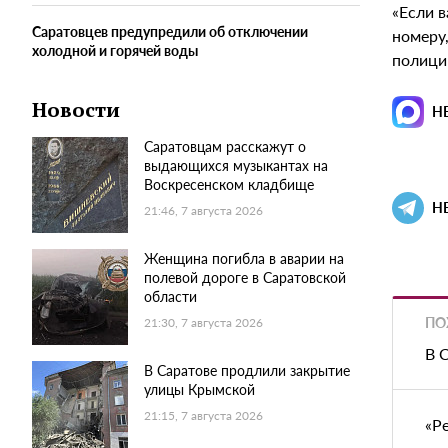
«Если 
Саратовцев предупредили об отключении
номеру,
холодной и горячей воды
полици
Новости
Н
Саратовцам расскажут о
выдающихся музыкантах на
Воскресенском кладбище
Н
21:46, 7 августа 2026
Женщина погибла в аварии на
полевой дороге в Саратовской
области
ПО
21:30, 7 августа 2026
В 
В Саратове продлили закрытие
улицы Крымской
21:15, 7 августа 2026
«Р