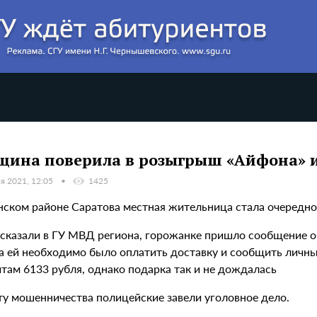
ина поверила в розыгрыш «Айфона» и
я 2021, 12:05
1425
нском районе Саратова местная жительница стала очередн
ссказали в ГУ МВД региона, горожанке пришло сообщение 
а ей необходимо было оплатить доставку и сообщить личн
там 6133 рубля, однако подарка так и не дождалась
ту мошенничества полицейские завели уголовное дело.