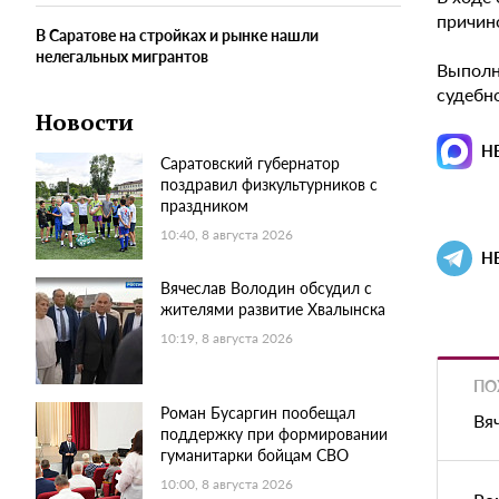
причин
В Саратове на стройках и рынке нашли
нелегальных мигрантов
Выполн
судебн
Новости
Н
Саратовский губернатор
поздравил физкультурников с
праздником
10:40, 8 августа 2026
Н
Вячеслав Володин обсудил с
жителями развитие Хвалынска
10:19, 8 августа 2026
ПО
Роман Бусаргин пообещал
Вя
поддержку при формировании
гуманитарки бойцам СВО
10:00, 8 августа 2026