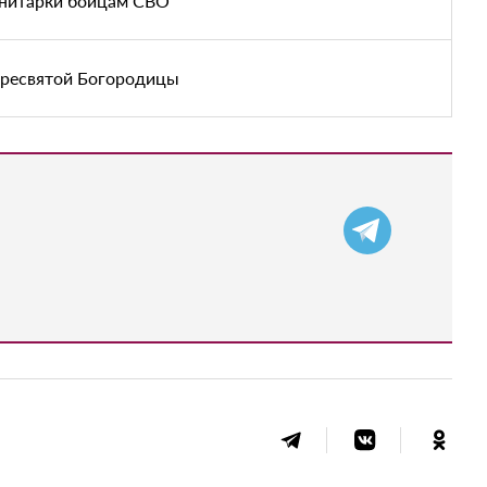
анитарки бойцам СВО
Пресвятой Богородицы