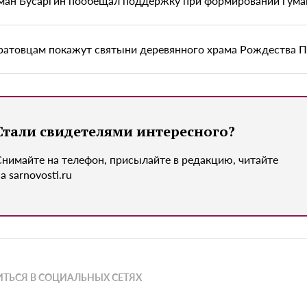
ман Бусаргин пообещал поддержку при формировании гум
ратовцам покажут святыни деревянного храма Рождества 
Стали свидетелями интересного?
Снимайте на телефон, присылайте в редакцию, читайте
а sarnovosti.ru
ТЬСЯ В СОЦИАЛЬНЫХ СЕТЯХ