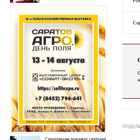
Ро
Са
н
ПОДЕЛИ
Саратовцам покажут святыни