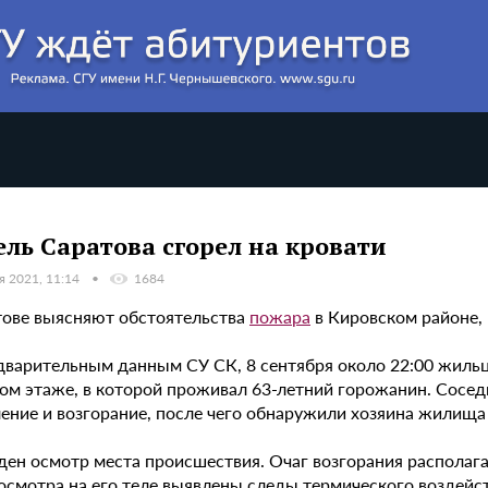
ль Саратова сгорел на кровати
я 2021, 11:14
1684
тове выясняют обстоятельства
пожара
в Кировском районе, 
дварительным данным СУ СК, 8 сентября около 22:00 жильц
вом этаже, в которой проживал 63-летний горожанин. Сосе
ение и возгорание, после чего обнаружили хозяина жилища
ден осмотр места происшествия. Очаг возгорания располага
 осмотра на его теле выявлены следы термического воздейс