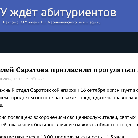
лей Саратова пригласили прогуляться
я 2016, 14:11
674
жный отдел Саратовской епархии 16 октября организует эк
шем городском погосте расскажет председатель православ
в.
сия посвящена захоронениям священнослужителей, святых, 
тей, оказавших большое влияние на жизнь областного центр
ятие начнется в 13.00, продолжительность - 1,5 часа.