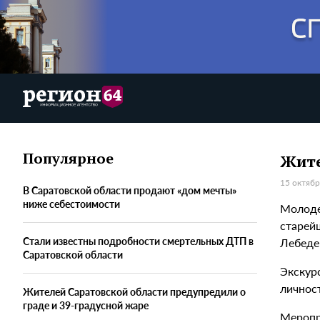
Популярное
Жите
15 октябр
В Саратовской области продают «дом мечты»
ниже себестоимости
Молоде
старей
Стали известны подробности смертельных ДТП в
Лебеде
Саратовской области
Экскур
личнос
Жителей Саратовской области предупредили о
граде и 39-градусной жаре
Меропри