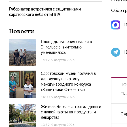
Губернатор встретился с защитниками
Сбор гр
саратовского неба от БПЛА
Н
Новости
Площадь тушения свалки в
Энгельсе значительно
Н
уменьшилась
14:19, 9 августа 2026
Саратовский музей получил в
дар лучшую картину
международного конкурса
ПО
«Защитники Отечества»
Пл
14:00, 9 августа 2026
Житель Энгельса тратил деньги
с чужой карты на продукты и
Са
лекарства
13:39, 9 августа 2026