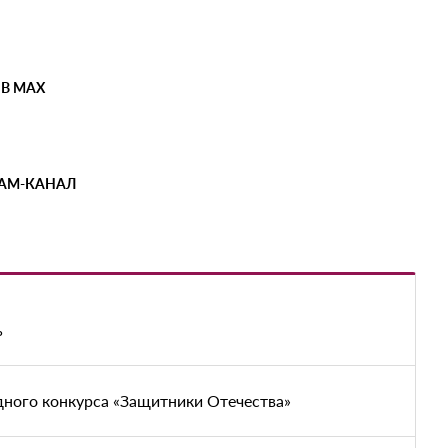
 В MAX
РАМ-КАНАЛ
ь
дного конкурса «Защитники Отечества»