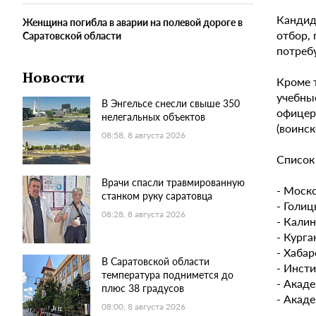
Кандид
Женщина погибла в аварии на полевой дороге в
отбор,
Саратовской области
потреб
Новости
Кроме 
учебны
В Энгельсе снесли свыше 350
офицер,
нелегальных объектов
(воинск
08:58, 8 августа 2026
Список
Врачи спасли травмированную
- Моско
станком руку саратовца
- Голи
08:28, 8 августа 2026
- Кали
- Курга
- Хабар
В Саратовской области
- Инсти
температура поднимется до
- Акаде
плюс 38 градусов
- Акаде
08:00, 8 августа 2026