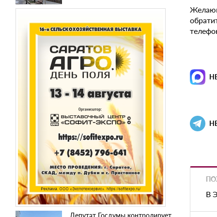
Желающ
обратит
телефон
Н
Н
ПО
В 
Депутат Госдумы контролирует