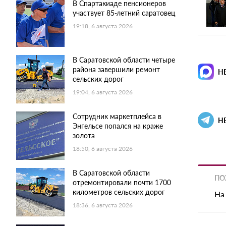
В Спартакиаде пенсионеров
участвует 85-летний саратовец
19:18, 6 августа 2026
В Саратовской области четыре
района завершили ремонт
Н
сельских дорог
19:04, 6 августа 2026
Сотрудник маркетплейса в
Н
Энгельсе попался на краже
золота
18:50, 6 августа 2026
В Саратовской области
ПО
отремонтировали почти 1700
километров сельских дорог
На
18:36, 6 августа 2026