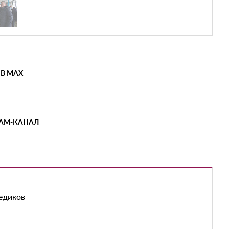
 В MAX
РАМ-КАНАЛ
медиков