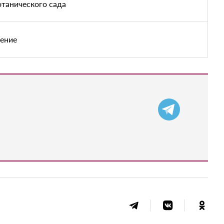
отанического сада
чение