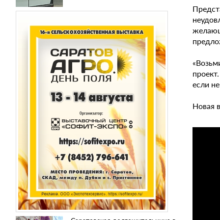
Предст
неудовл
желающ
предло
«Возьми
проект.
если не
Новая в