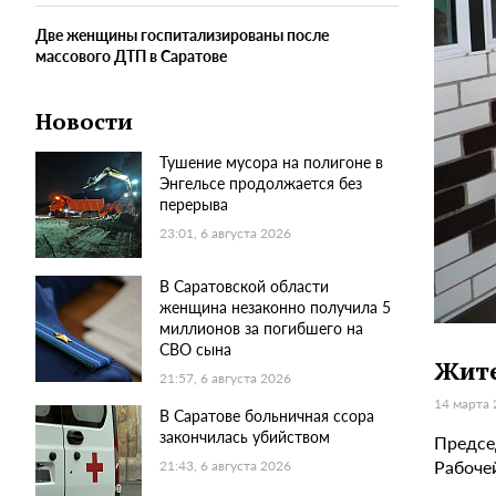
Две женщины госпитализированы после
массового ДТП в Саратове
Новости
Тушение мусора на полигоне в
Энгельсе продолжается без
перерыва
23:01, 6 августа 2026
В Саратовской области
женщина незаконно получила 5
миллионов за погибшего на
СВО сына
Жите
21:57, 6 августа 2026
14 марта 
В Саратове больничная ссора
закончилась убийством
Предсе
Рабочей
21:43, 6 августа 2026