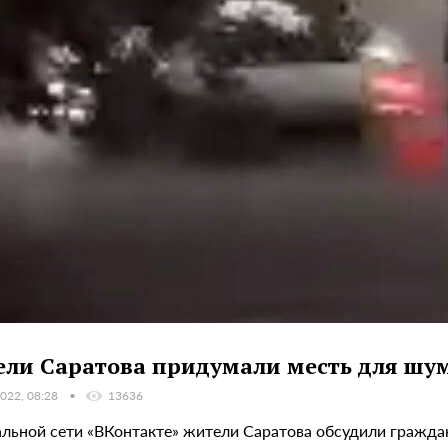
ли Саратова придумали месть для шу
022, 08:28
13636
альной сети «ВКонтакте» жители Саратова обсудили гражда