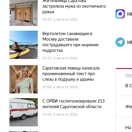
Жительница Саратова
застрелила мужа из охотничьего
ружья
Н
20:35, 6 августа 2026
Вертолетом санавиации в
Москву доставили
Н
пострадавшего при нырянии
подростка
20:17, 6 августа 2026
Саратовская певица написала
проникновенный текст про
ПО
слезы в подушку и шрамы
В 
20:00, 6 августа 2026
С ОРВИ госпитализировали 213
Же
жителей Саратовской области
19:42, 6 августа 2026
На