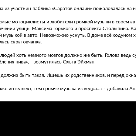
на из участниц паблика «Саратов онлайн» пожаловалась на 
мые мотоциклисты и любители громкой музыки в своем авто,
сечении улицы Максима Горького и проспекта Столыпина. Ка
 музыкой в авто. Невозможно уснуть. В доме всё ходуном хо
лась саратовчанка.
х людей хоть немного мозгов должно же быть. Голова ведь 
ления пива», - возмутилась Ольга Эйхман.
 должна быть такая. Ищешь их родственников, и перед окнам
иже интеллект, тем громче музыка из ведра…» - добавила А