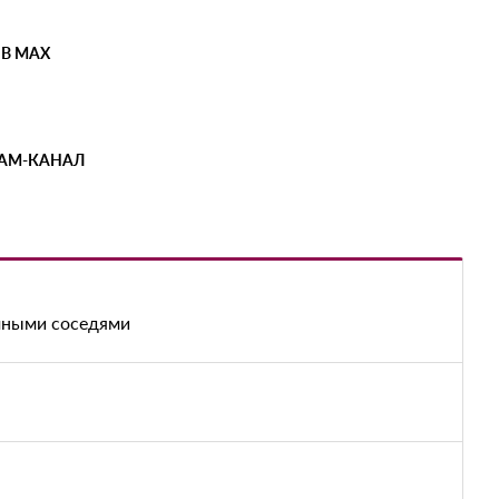
 В MAX
РАМ-КАНАЛ
мными соседями