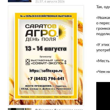
21:57, 6 августа 2026
Так, од
«Уважае
о пере
громкой
подели
«У эти
употреб
«Месть
«Чем н