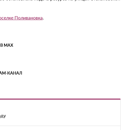
оселке Поливановка
.
 В MAX
РАМ-КАНАЛ
оду