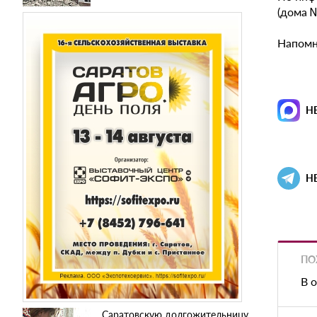
(дома №
Напомн
Н
Н
ПО
В 
Саратовскую долгожительницу