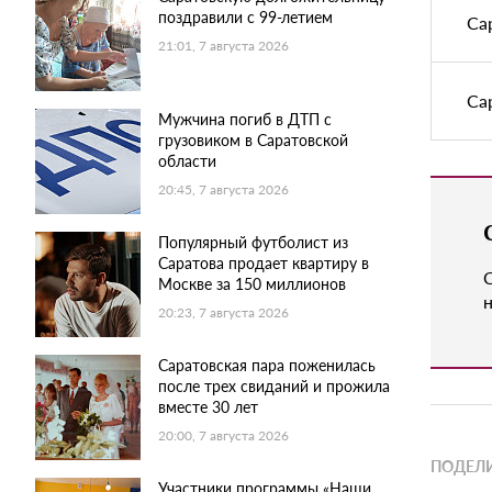
поздравили с 99-летием
Са
21:01, 7 августа 2026
Са
Мужчина погиб в ДТП с
грузовиком в Саратовской
области
20:45, 7 августа 2026
Популярный футболист из
Саратова продает квартиру в
Москве за 150 миллионов
н
20:23, 7 августа 2026
Саратовская пара поженилась
после трех свиданий и прожила
вместе 30 лет
20:00, 7 августа 2026
ПОДЕЛИ
Участники программы «Наши