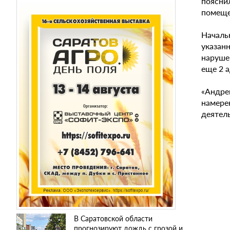
пояснил
помеще
Началь
указан
нарушен
еще 2 
«Андре
намере
деятель
В Саратовской области
прогнозируют дождь с грозой и