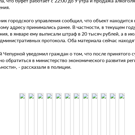
а, что буфет работает с 22:00 до 9 утра и продажа алкогол
ния.
ник городского управления сообщил, что объект находится 
ному адресу принимались ранее. В частности, в текущем го
ия, в январе ему выписали штраф в 20 тысяч рублей, а в июл
административных протокола. Оба материала сейчас находят
й Чепурной уведомил граждан о том, что после принятого 
но обратиться в министерство экономического развития ре
ности», - рассказали в полиции.