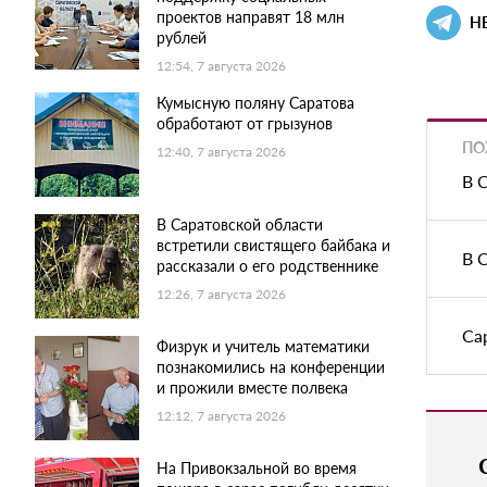
проектов направят 18 млн
Н
рублей
12:54, 7 августа 2026
Кумысную поляну Саратова
обработают от грызунов
ПО
12:40, 7 августа 2026
В 
В Саратовской области
встретили свистящего байбака и
В 
рассказали о его родственнике
12:26, 7 августа 2026
Са
Физрук и учитель математики
познакомились на конференции
и прожили вместе полвека
12:12, 7 августа 2026
На Привокзальной во время