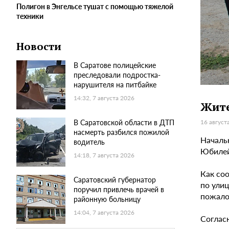
Полигон в Энгельсе тушат с помощью тяжелой
техники
Новости
В Саратове полицейские
преследовали подростка-
нарушителя на питбайке
14:32, 7 августа 2026
Жите
В Саратовской области в ДТП
16 август
насмерть разбился пожилой
Началь
водитель
Юбилей
14:18, 7 августа 2026
Как со
Саратовский губернатор
по ули
поручил привлечь врачей в
пожало
районную больницу
14:04, 7 августа 2026
Соглас