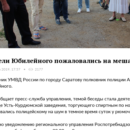
ли Юбилейного пожаловались на меш
а 2019, 17:57
2177
ник УМВД России по городу Саратову полковник полиции А
ного.
общает пресс-служба управления, темой беседы стала деят
це Усть-Курдюмской заведения, торгующего спиртным по но
вались полицейскому на шум в темное время суток у рюмоч
но уведомлению регионального управления Роспотребнадзор