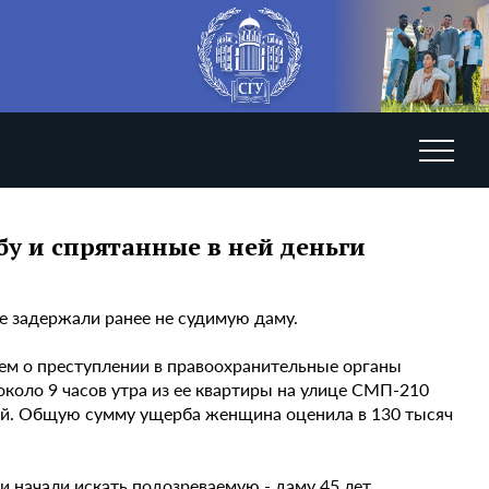
у и спрятанные в ней деньги
е задержали ранее не судимую даму.
ием о преступлении в правоохранительные органы
около 9 часов утра из ее квартиры на улице СМП-210
лей. Общую сумму ущерба женщина оценила в 130 тысяч
 начали искать подозреваемую - даму 45 лет.