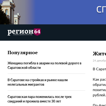
Популярное
Жите
24 декабр
Женщина погибла в аварии на полевой дороге в
Саратовской области
В Сара
Как ра
В Саратове на стройках и рынке нашли
обратил
нелегальных мигрантов
похити
рублей.
Саратовская пара поженилась после трех
свиданий и прожила вместе 30 лет
По факт