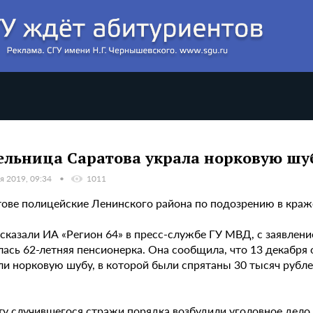
льница Саратова украла норковую шуб
я 2019, 09:34
1011
тове полицейские Ленинского района по подозрению в краж
ссказали ИА «Регион 64» в пресс-службе ГУ МВД, с заявлен
ась 62-летняя пенсионерка. Она сообщила, что 13 декабря 
ли норковую шубу, в которой были спрятаны 30 тысяч руб
у случившегося стражи порядка возбудили уголовное дело и