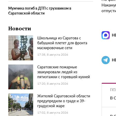
Наканун
Мужчина погиб в ДТП с грузовиком в
отпуст
Саратовской области
Новости
Н
Школьница из Саратова с
бабушкой плетет для фронта
маскировочные сети
17:38, 8 августа 2026
Н
Саратовские пожарные
эвакуировали людей из
пятиэтажки с горевшей кухней
17:20, 8 августа 2026
ПО
Жителей Саратовской области
В 
предупредили о граде и 39-
градусной жаре
17:02, 8 августа 2026