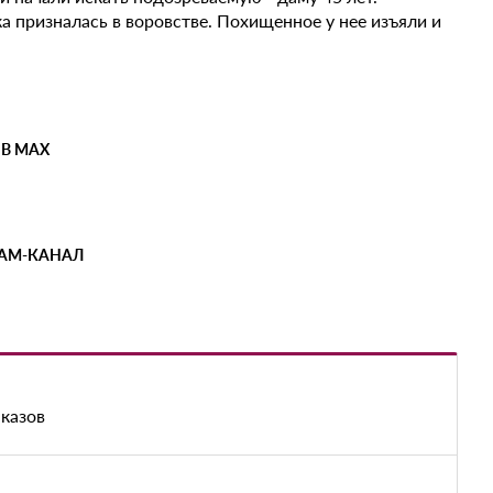
а призналась в воровстве. Похищенное у нее изъяли и
 В MAX
РАМ-КАНАЛ
аказов