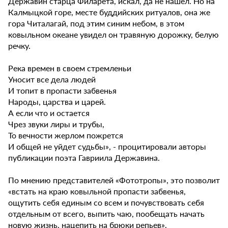
Державин старца Филарета, искал, да не нашел. Но на
Калмыцкой горе, месте буддийских ритуалов, она же
гора Читалагай, под этим синим небом, в этом
ковыльном океане увидел он травяную дорожку, белую
речку.
Река времен в своем стремленьи
Уносит все дела людей
И топит в пропасти забвенья
Народы, царства и царей.
А если что и остается
Чрез звуки лиры и трубы,
То вечности жерлом пожрется
И общей не уйдет судьбы», - процитировали авторы
публикации поэта Гавриила Державина.
По мнению представителей «Фототропы», это позволит
«встать на краю ковыльной пропасти забвенья,
ощутить себя единым со всем и почувствовать себя
отдельным от всего, выпить чаю, пообещать начать
новую жизнь, нацепить на брюки репьев».