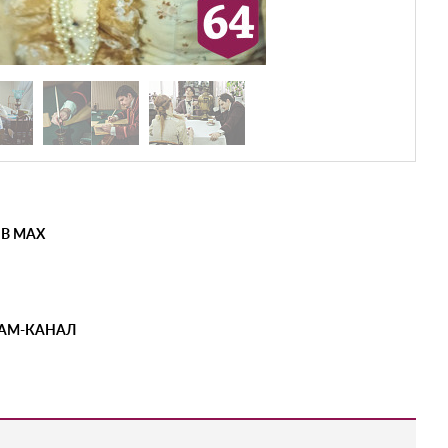
 В MAX
РАМ-КАНАЛ