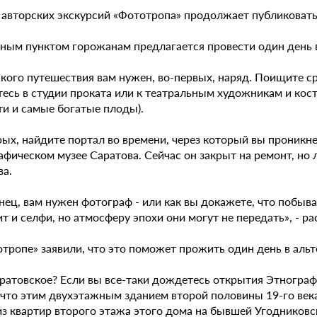
 авторских экскурсий «Фототропа» продолжает публиковать 
ным пунктом горожанам предлагается провести один день в
акого путешествия вам нужен, во-первых, наряд. Поищите 
тесь в студии проката или к театральным художникам и ко
ти и самые богатые плоды).
ых, найдите портал во времени, через который вы проникне
фическом музее Саратова. Сейчас он закрыт на ремонт, но 
ва.
нец, вам нужен фотограф - или как вы докажете, что побыв
т и селфи, но атмосферу эпохи они могут не передать», - р
отропе» заявили, что это поможет прожить один день в аль
ратовское? Если вы все-таки дождетесь открытия Этнографи
 что этим двухэтажным зданием второй половины 19-го века
з квартир второго этажа этого дома на бывшей Угодниковск