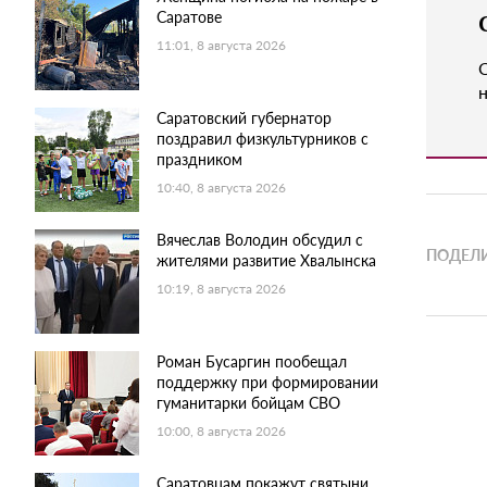
Саратове
11:01, 8 августа 2026
н
Саратовский губернатор
поздравил физкультурников с
праздником
10:40, 8 августа 2026
Вячеслав Володин обсудил с
ПОДЕЛИ
жителями развитие Хвалынска
10:19, 8 августа 2026
Роман Бусаргин пообещал
поддержку при формировании
гуманитарки бойцам СВО
10:00, 8 августа 2026
Саратовцам покажут святыни