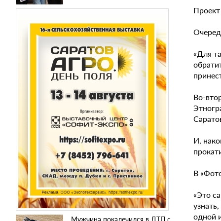
Проект
Очеред
«Для т
обрати
принес
Во-втор
Этногра
Сарато
И, нако
прокати
В «Фот
«Это са
узнать,
одной и
Мужчина покалечился в ДТП с