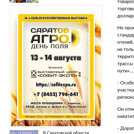
товароо
торгов
доллар
Но прое
стандар
отелей,
не толь
террит
трассы 
пути»
- Особ
участка
региона
Он отм
охватит
- Доро
В Саратовской области