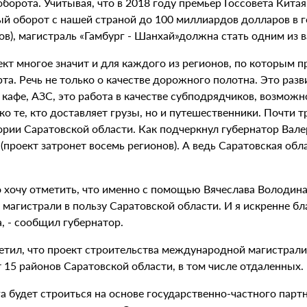
борота. Учитывая, что в 2018 году премьер Госсовета Кита
ый оборот с нашей страной до 100 миллиардов долларов в г
ов), магистраль «Гамбург - Шанхай»должна стать одним из
кт многое значит и для каждого из регионов, по которым п
та. Речь не только о качестве дорожного полотна. Это раз
 кафе, АЗС, это работа в качестве субподрядчиков, возможн
ко те, кто доставляет грузы, но и путешественники. Почти 
ории Саратовской области. Как подчеркнул губернатор Вале
(проект затронет восемь регионов). А ведь Саратовская об
…
о хочу отметить, что именно с помощью Вячеслава Володин
 магистрали в пользу Саратовской области. И я искренне 
, - сообщил губернатор.
етил, что проект строительства международной магистрали 
 15 районов Саратовской области, в том числе отдаленных.
га будет строиться на основе государственно-частного пар