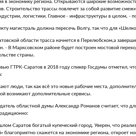
ия в экономику региона. Открываются широкие возможности
ов. Строительство трассы повлечет за собой развитие смеж
дустрии, логистики. Главное - инфраструктуры в целом, - 
кту магистраль должна пересечь Волгу, так что для «Шелко
атовской области трасса начнется в Перелюбском,а завершит
. - В Марксовском районе будет построен мостовой переход
ельстве страны.
рвью ГТРК-Саратов в 2018 году спикер Госдумы отметил, чт
:
ают люди, так как всё это новые рабочие места, дополните
гой возникают дополнительные сервисы.
датель областной думы Александр Романов считает, что дл
традиционно:
шлом Саратов богатый купеческий город. Уверен, что реализ
» благоприятно скажется на экономике региона, откроет н