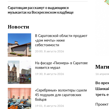
Саратовцам расскажут о выдающихся
музыкантах на Воскресенском кладбище
Новости
В Саратовской области продают
«дом мечты» ниже
себестоимости
20:00, 8 августа 2026
На фасаде «Пионера» в Саратове
Маги
появится мурал
16 апреля
19:30, 8 августа 2026
Во вре
Шанха
«Серебряные» волонтеры сшили
треть 
45 подушек для саратовских
бойцов
Проект 
19:01, 8 августа 2026