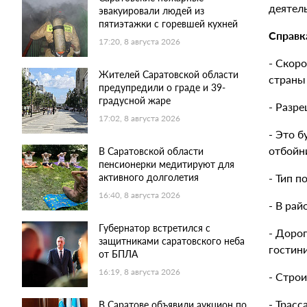
деятель
эвакуировали людей из
пятиэтажки с горевшей кухней
Справк
17:20, 8 августа 2026
-
Скоро
Жителей Саратовской области
страны
предупредили о граде и 39-
градусной жаре
- Разре
17:02, 8 августа 2026
- Это 
отбойн
В Саратовской области
пенсионерки медитируют для
- Тип п
активного долголетия
16:40, 8 августа 2026
- В рай
Губернатор встретился с
- Дорог
защитниками саратовского неба
гостин
от БПЛА
16:19, 8 августа 2026
- Строи
- Трасс
В Саратове объявили аукцион по