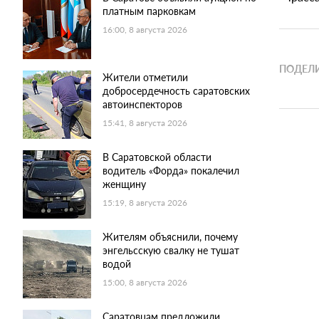
платным парковкам
16:00, 8 августа 2026
ПОДЕЛИ
Жители отметили
добросердечность саратовских
автоинспекторов
15:41, 8 августа 2026
В Саратовской области
водитель «Форда» покалечил
женщину
15:19, 8 августа 2026
Жителям объяснили, почему
энгельсскую свалку не тушат
водой
15:00, 8 августа 2026
Саратовцам предложили