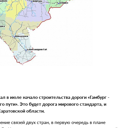
вал
в июле
начало строительства дороги
«
Гамбург
-
го
пут
и
». Это будет дорога мирового стандарта, и
Саратовской области.
ние связей двух стран, в первую очередь в плане