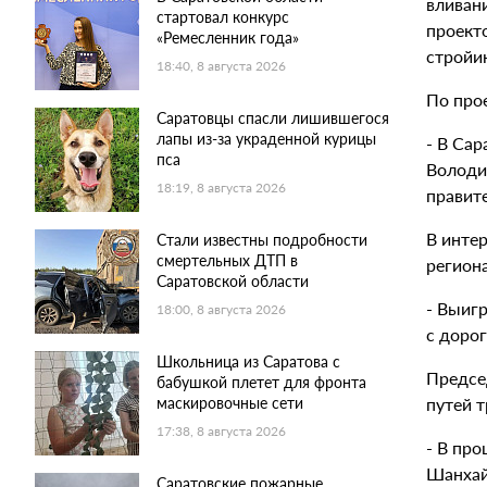
вливан
стартовал конкурс
проект
«Ремесленник года»
стройин
18:40, 8 августа 2026
По прое
Саратовцы спасли лишившегося
лапы из-за украденной курицы
- В Сар
пса
Володин
18:19, 8 августа 2026
правит
В инте
Стали известны подробности
смертельных ДТП в
региона
Саратовской области
- Выигр
18:00, 8 августа 2026
с доро
Школьница из Саратова с
Предсе
бабушкой плетет для фронта
путей 
маскировочные сети
17:38, 8 августа 2026
- В про
Шанхай
Саратовские пожарные