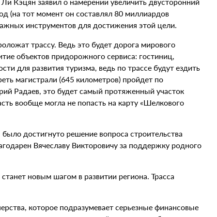
я Ли Кэцян заявил о намерении увеличить двусторонний
од (на тот момент он составлял 80 миллиардов
 важных инструментов для достижения этой цели.
роложат трассу. Ведь это будет дорога мирового
витие объектов придорожного сервиса: гостиниц,
ости для развития туризма, ведь по трассе будут ездить
треть магистрали (645 километров) пройдет по
рий Радаев, это будет самый протяженный участок
ласть вообще могла не попасть на карту «Шелкового
а было достигнуто решение вопроса строительства
благодарен Вячеславу Викторовичу за поддержку родного
станет новым шагом в развитии региона. Трасса
тнерства, которое подразумевает серьезные финансовые