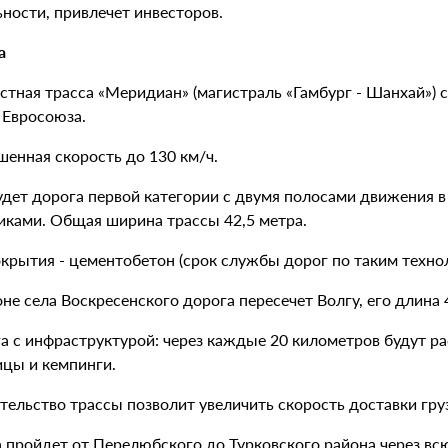
ности, привлечет инвесторов.
а
стная трасса «Меридиан» (магистраль «Гамбург - Шанхай») 
 Евросоюза.
шенная скорость до 130 км/ч.
будет дорога первой категории с двумя полосами движения 
иками. Общая ширина трассы 42,5 метра.
окрытия - цементобетон (срок службы дорог по таким технол
оне села Воскресенского дорога пересечет Волгу, его длина 
а с инфраструктурой: через каждые 20 километров будут ра
ицы и кемпинги.
тельство трассы позволит увеличить скорость доставки груз
а пройдет от Перелюбского до Турковского района через вс