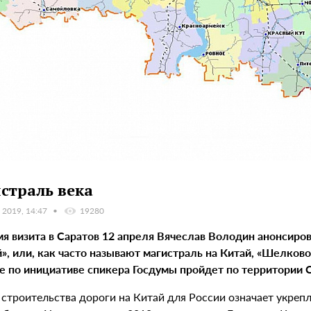
страль века
 2019, 14:47
19280
мя визита в Саратов 12 апреля Вячеслав Володин анонсиро
й
»
,
или
,
как часто называют магистраль на Китай
,
«
Ш
елков
о
ее по инициативе спикера Госдумы пройдет по территории 
строительства дороги на Китай для России означает укрепле