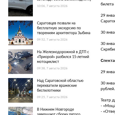
билета 
10:06, 7 августа 2026
29 янва
Сарато
Саратовцев позвали на
бесплатную экскурсию по
30 янва
творениям архитектора Зыбина
09:52, 7 августа 2026
30 янв
Скрябин
На Железнодорожной в ДТП с
«Приорой» разбился 15-летний
Спекта
мотоциклист
09:38, 7 августа 2026
29 янва
Над Саратовской областью
30 янва
перехватили вражеские
рублей.
беспилотники
09:25, 7 августа 2026
Театр 
- «Моца
В Нижнем Новгороде
- «Отве
завершают сборку пятого