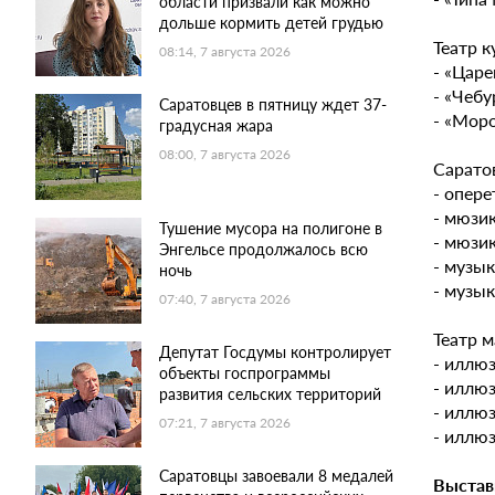
области призвали как можно
дольше кормить детей грудью
Театр к
08:14, 7 августа 2026
- «Царе
- «Чебу
Саратовцев в пятницу ждет 37-
- «Моро
градусная жара
08:00, 7 августа 2026
Сарато
- опере
- мюзик
Тушение мусора на полигоне в
- мюзик
Энгельсе продолжалось всю
- музык
ночь
- музык
07:40, 7 августа 2026
Театр м
Депутат Госдумы контролирует
- иллюз
объекты госпрограммы
- иллюз
развития сельских территорий
- иллюз
07:21, 7 августа 2026
- иллю
Саратовцы завоевали 8 медалей
Выстав