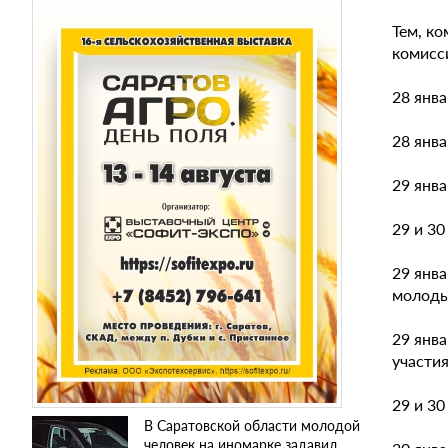
Тем, к
комисс
28 янва
28 янва
29 янва
29 и 30
29 янва
молодых
29 янва
участия
29 и 30
В Саратовской области молодой
человек на иномарке задавил