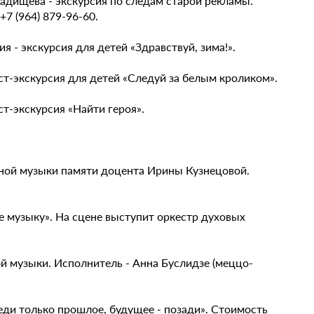
Радищева - экскурсия по следам старой рекламы.
7 (964) 879-96-60.
я - экскурсия для детей «Здравствуй, зима!».
ест-экскурсия для детей «Следуй за белым кроликом».
ст-экскурсия «Найти героя».
ерной музыки памяти доцента Ирины Кузнецовой.
е музыку». На сцене выступит оркестр духовых
ой музыки. Исполнитель - Анна Буслидзе (меццо-
реди только прошлое, будущее - позади». Стоимость