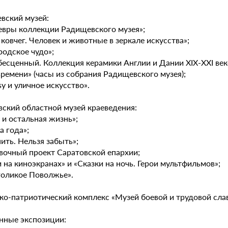
вский музей:
евры коллекции Радищевского музея»;
 ковчег. Человек и животные в зеркале искусства»;
родское чудо»;
бесценный. Коллекция керамики Англии и Дании XIX-XXI век
времени» (часы из собрания Радищевского музея);
sy и уличное искусство».
вский областной музей краеведения:
р и остальная жизнь»;
а года»;
ить. Нельзя забыть»;
авочный проект Саратовской епархии;
 на киноэкранах» и «Сказки на ночь. Герои мультфильмов»;
голикое Поволжье».
ко-патриотический комплекс «Музей боевой и трудовой сла
нные экспозиции: