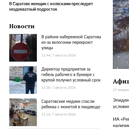
В Саратове женщин с колясками преследует
неадекватный подросток
Новости
В районе набережной Саратова
из-за велогонки перекроют
улицы
11:44, 7 августа 2026
Директор предприятия за
гибель рабочего в бункере с
крупой получил условный срок
Афиш
11:30, 7 августа 2026
27 января
Эпидем
Саратовские медики спасли
условия
ребенка с монетой в пищеводе
11:16, 7 августа 2026
ИА «Ре
наличи