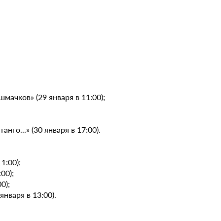
мачков» (29 января в 11:00);
нго...» (30 января в 17:00).
1:00);
00);
0);
нваря в 13:00).