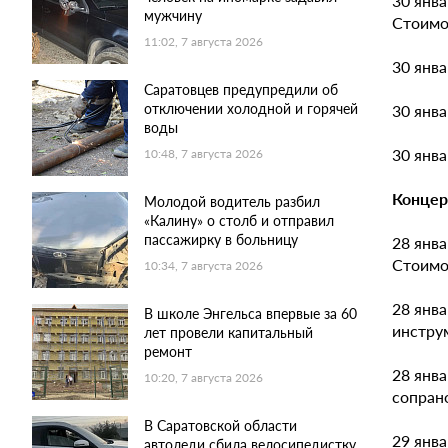
30 янва
мужчину
Стоимос
11:02, 7 августа 2026
30 янва
Саратовцев предупредили об
отключении холодной и горячей
30 янва
воды
30 янва
10:48, 7 августа 2026
Конце
Молодой водитель разбил
«Калину» о столб и отправил
пассажирку в больницу
28 янв
Стоимос
10:34, 7 августа 2026
28 янва
В школе Энгельса впервые за 60
инструм
лет провели капитальный
ремонт
28 янва
10:20, 7 августа 2026
сопрано
В Саратовской области
29 янва
автоледи сбила велосипедистку