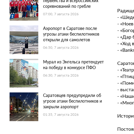
первенства и всероссийских
соревнований по гребле
Радище
07:00, 7 августа 2026
- «Шед
- «Ноев
Аэропорт в Саратове после
- «Бого
угрозы атаки беспилотников
- «Дар 
открыли для самолетов
- «Ход 
06:50, 7 августа 2026
- «Bank
Мурал из Энгельса претендует
Сарато
на победу в конкурсе ПФО
- «Теат
- «Птиц
06:30, 7 августа 2026
- «Помн
- выст
Саратовцев предупредили об
- «Наши
угрозе атаки беспилотников и
- «Мно
закрыли аэропорт
01:35, 7 августа 2026
Истори
Постоя