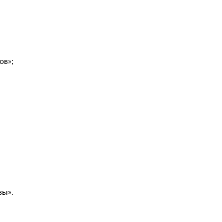
ов»;
вы».