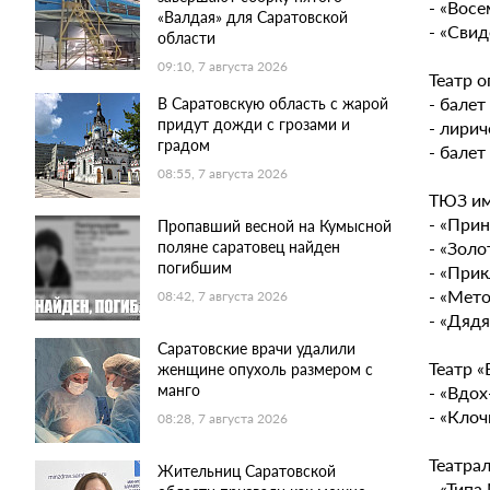
- «Восе
«Валдая» для Саратовской
- «Свид
области
09:10, 7 августа 2026
Театр о
- балет
В Саратовскую область с жарой
придут дожди с грозами и
- лирич
градом
- балет
08:55, 7 августа 2026
ТЮЗ им
- «Прин
Пропавший весной на Кумысной
- «Золо
поляне саратовец найден
погибшим
- «Прик
- «Мето
08:42, 7 августа 2026
- «Дядя
Саратовские врачи удалили
Театр «
женщине опухоль размером с
манго
- «Вдох
- «Клоч
08:28, 7 августа 2026
Театрал
Жительниц Саратовской
- «Типа