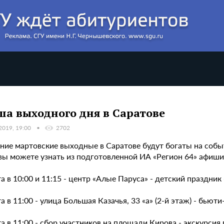
а выходного дня в Саратове
2019, 19:00
2702
ие мартовские выходные в Саратове будут богаты на событи
 вы можете узнать из подготовленной ИА «Регион 64» афиши
а в 10:00 и 11:15 - центр «Алые Паруса» - детский праздник
а в 11:00 - улица Большая Казачья, 33 «а» (2-й этаж) - бьют
а в 11:00 - сбор участников на площади Кирова - экскурсия