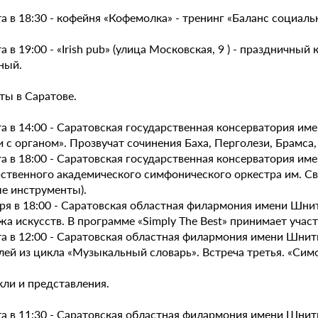
а в 18:30 - кофейня «Кофемолка» - тренинг «Баланс социал
а в 19:00 - «Irish pub» (улица Московская, 9 ) - празднич
ный.
ты в Саратове.
а в 14:00 - Саратовская государственная консерватория им
 с органом». Прозвучат сочинения Баха, Перголези, Брамса
а в 18:00 - Саратовская государственная консерватория име
рственного академического симфонического оркестра им. С
ые инструменты).
аря в 18:00 - Саратовская областная филармония имени Шни
а искусств. В программе «Simply The Best» принимает учас
та в 12:00 - Саратовская областная филармония имени Шнит
лей из цикла «Музыкальный словарь». Встреча третья. «Сим
кли и представления.
а в 11:30 - Саратовская областная филармония имени Шнит