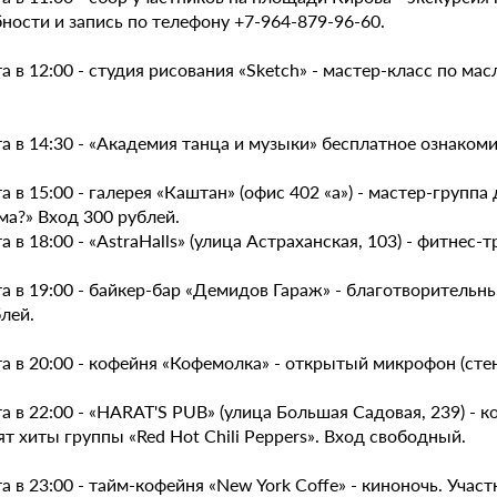
ности и запись по телефону +7-964-879-96-60.
а в 12:00 - студия рисования «Sketch» - мастер-класс по 
а в 14:30 - «Академия танца и музыки» бесплатное ознакоми
а в 15:00 - галерея «Каштан» (офис 402 «а») - мастер-груп
ма?» Вход 300 рублей.
а в 18:00 - «AstraHalls» (улица Астраханская, 103) - фитнес
а в 19:00 - байкер-бар «Демидов Гараж» - благотворительн
лей.
а в 20:00 - кофейня «Кофемолка» - открытый микрофон (сте
а в 22:00 - «HARAT'S PUB» (улица Большая Садовая, 239) -
т хиты группы «Red Hot Chili Peppers». Вход свободный.
а в 23:00 - тайм-кофейня «New York Coffe» - киноночь. Уч