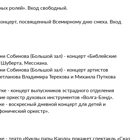
ьных ролей». Вход свободный.
ный концерт, посвященный Всемирному дню смеха. Вход
ени Собинова (Большой зал) - концерт «Библейские
, Шуберта, Мессиана.
ни Собинова (Большой зал) - концерт артистов
ветланова Владимира Терехова и Михаила Путкова
тке - концерт выпускников эстрадного отделения
тие оркестр духовых инструментов «Волга-Бэнд».
ке - воскресный дневной концерт для детей и
фонический оркестр».
ке - театр «Куклы папы Карло» покажет спектакль «Сказ