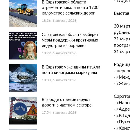
- «Сдел
В Саратовской области
отремонтировали почти 1700
Выставк
километров сельских дорог
18:36, 6 августа 2026
30 март
рублей.
Саратовская область выберет
31 март
меры поддержки креативных
програм
индустрий в сборнике
31 март
18:22, 6 августа 2026
Радище
В Саратове у женщины изъяли
- персо
почти килограмм марихуаны
- «Меж
18:08, 6 августа 2026
- «Живо
Сарато
В городе отремонтируют
- «Наро
дороги в частном секторе
- «Адр
17:54, 6 августа 2026
- «К Го
- «Путе
- «Хрис