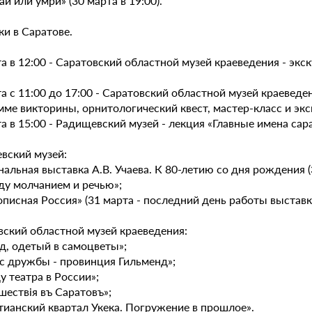
ай или умри» (30 марта в 19:00).
и в Саратове.
а в 12:00 - Саратовский областной музей краеведения - экс
а с 11:00 до 17:00 - Саратовский областной музей краевед
ме викторины, орнитологический квест, мастер-класс и экс
а в 15:00 - Радищевский музей - лекция «Главные имена са
вский музей:
нальная выставка А.В. Учаева. К 80-летию со дня рождения 
ду молчанием и речью»;
писная Россия» (31 марта - последний день работы выставк
вский областной музей краеведения:
д, одетый в самоцветы»;
ес дружбы - провинция Гильменд»;
ду театра в России»;
шествiя въ Саратовъ»;
тианский квартал Укека. Погружение в прошлое».