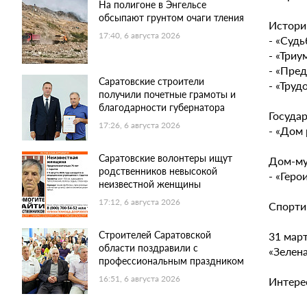
На полигоне в Энгельсе
обсыпают грунтом очаги тления
Истори
17:40, 6 августа 2026
- «Судь
- «Триу
- «Пре
Саратовские строители
- «Труд
получили почетные грамоты и
благодарности губернатора
Госуда
17:26, 6 августа 2026
- «Дом 
Саратовские волонтеры ищут
Дом-му
родственников невысокой
- «Геро
неизвестной женщины
17:12, 6 августа 2026
Спорти
Строителей Саратовской
31 мар
области поздравили с
«Зелена
профессиональным праздником
16:51, 6 августа 2026
Интере