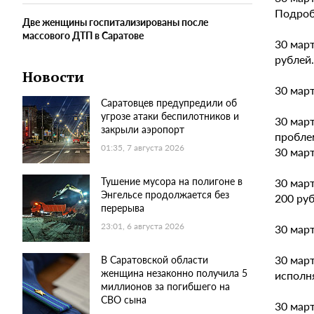
Подроб
Две женщины госпитализированы после
массового ДТП в Саратове
30 март
рублей.
Новости
30 март
Саратовцев предупредили об
угрозе атаки беспилотников и
30 март
закрыли аэропорт
пробле
01:35, 7 августа 2026
30 март
Тушение мусора на полигоне в
30 март
Энгельсе продолжается без
200 руб
перерыва
23:01, 6 августа 2026
30 март
30 март
В Саратовской области
женщина незаконно получила 5
исполня
миллионов за погибшего на
СВО сына
30 март