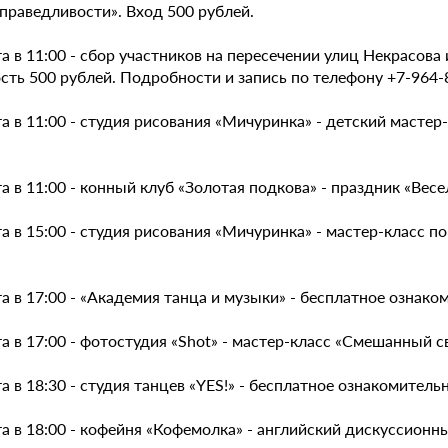
праведливости». Вход 500 рублей.
а в 11:00 - сбор участников на пересечении улиц Некрасова 
сть 500 рублей. Подробности и запись по телефону +7-964-
а в 11:00 - студия рисования «Мичуринка» - детский масте
а в 11:00 - конный клуб «Золотая подкова» - праздник «Весе
а в 15:00 - студия рисования «Мичуринка» - мастер-класс 
а в 17:00 - «Академия танца и музыки» - бесплатное ознако
а в 17:00 - фотостудия «Shot» - мастер-класс «Смешанный с
а в 18:30 - студия танцев «YES!» - бесплатное ознакомитель
а в 18:00 - кофейня «Кофемолка» - английский дискуссионны