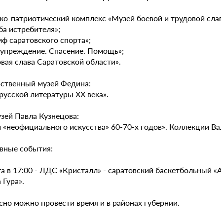
ко-патриотический комплекс «Музей боевой и трудовой сла
ба истребителя»;
мф саратовского спорта»;
дупреждение. Спасение. Помощь»;
овая слава Саратовской области».
рственный музей Федина:
русской литературы XX века».
зей Павла Кузнецова:
и «неофициального искусства» 60-70-х годов». Коллекции В
вные события:
та в 17:00 - ЛДС «Кристалл» - саратовский баскетбольный 
 Гура».
сно можно провести время и в районах губернии.