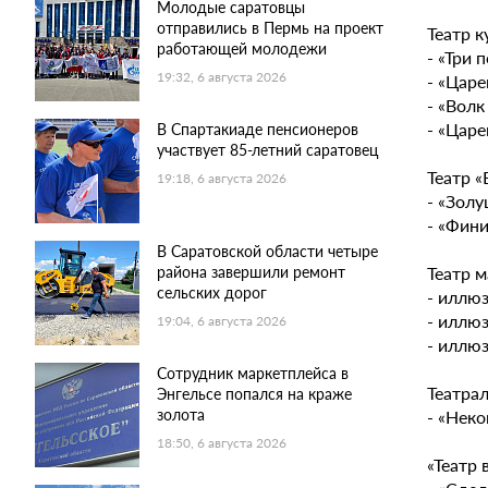
Молодые саратовцы
отправились в Пермь на проект
Театр к
работающей молодежи
- «Три 
19:32, 6 августа 2026
- «Царе
- «Волк
- «Царе
В Спартакиаде пенсионеров
участвует 85-летний саратовец
Театр «
19:18, 6 августа 2026
- «Золу
- «Фини
В Саратовской области четыре
Театр м
района завершили ремонт
сельских дорог
- иллю
- иллюз
19:04, 6 августа 2026
- иллюз
Сотрудник маркетплейса в
Театрал
Энгельсе попался на краже
золота
- «Неко
18:50, 6 августа 2026
«Театр 