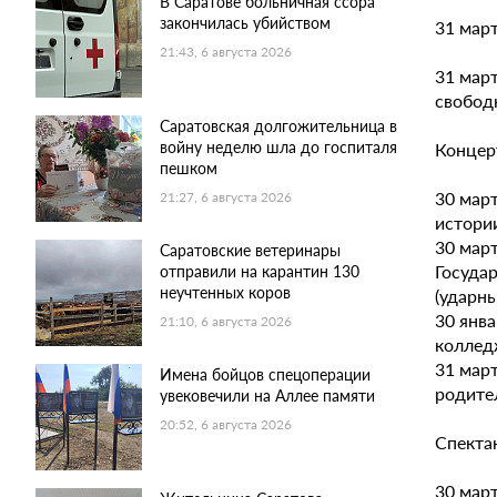
В Саратове больничная ссора
закончилась убийством
31 март
21:43, 6 августа 2026
31 март
свобод
Саратовская долгожительница в
войну неделю шла до госпиталя
Концер
пешком
30 март
21:27, 6 августа 2026
истории
30 март
Саратовские ветеринары
Госуда
отправили на карантин 130
неучтенных коров
(ударн
30 янв
21:10, 6 августа 2026
колледж
31 мар
Имена бойцов спецоперации
родите
увековечили на Аллее памяти
20:52, 6 августа 2026
Спекта
30 март