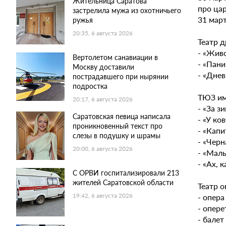
Жительница Саратова
про цар
застрелила мужа из охотничьего
31 март
ружья
20:35, 6 августа 2026
Театр 
- «Живо
Вертолетом санавиации в
- «Пани
Москву доставили
- «Днев
пострадавшего при нырянии
подростка
ТЮЗ им
20:17, 6 августа 2026
- «За з
Саратовская певица написала
- «У ко
проникновенный текст про
- «Капи
слезы в подушку и шрамы
- «Черн
20:00, 6 августа 2026
- «Малы
- «Ах, 
С ОРВИ госпитализировали 213
жителей Саратовской области
Театр о
- опера
19:42, 6 августа 2026
- опере
- балет