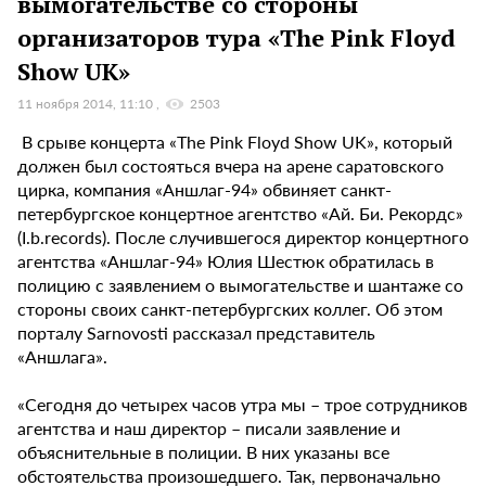
вымогательстве со стороны
организаторов тура «The Pink Floyd
Show UK»
11 ноября 2014, 11:10
2503
В срыве концерта «The Pink Floyd Show UK», который
должен был состояться вчера на арене саратовского
цирка, компания «Аншлаг-94» обвиняет санкт-
петербургское концертное агентство «Ай. Би. Рекордс»
(I.b.records). После случившегося директор концертного
агентства «Аншлаг-94» Юлия Шестюк обратилась в
полицию с заявлением о вымогательстве и шантаже со
стороны своих санкт-петербургских коллег. Об этом
порталу Sarnovosti рассказал представитель
«Аншлага».
«Сегодня до четырех часов утра мы – трое сотрудников
агентства и наш директор – писали заявление и
объяснительные в полиции. В них указаны все
обстоятельства произошедшего. Так, первоначально