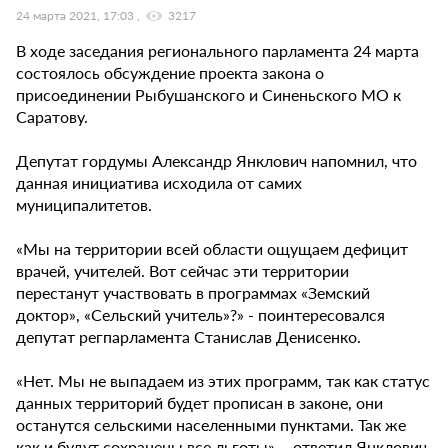
24 марта 2021, 17:03
3217
В ходе заседания регионального парламента 24 марта
состоялось обсуждение проекта закона о
присоединении Рыбушанского и Синеньского МО к
Саратову.
Депутат гордумы Александр Янклович напомнил, что
данная инициатива исходила от самих
муниципалитетов.
«Мы на территории всей области ощущаем дефицит
врачей, учителей. Вот сейчас эти территории
перестанут участвовать в программах «Земский
доктор», «Сельский учитель»?» - поинтересовался
депутат регпарламента Станислав Денисенко.
«Нет. Мы не выпадаем из этих программ, так как статус
данных территорий будет прописан в законе, они
останутся сельскими населенными пунктами. Так же
как и будут сохранены все льготы», - ответил Янклович.