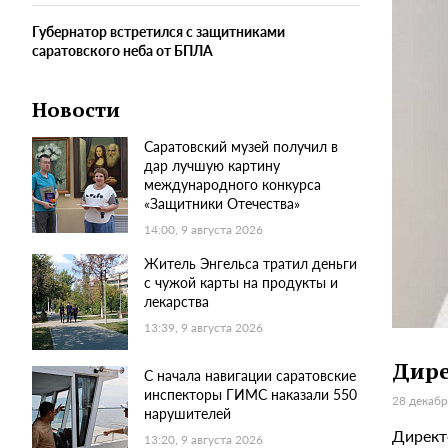
Губернатор встретился с защитниками
саратовского неба от БПЛА
Новости
Саратовский музей получил в
дар лучшую картину
международного конкурса
«Защитники Отечества»
14:00, 9 августа 2026
Житель Энгельса тратил деньги
с чужой карты на продукты и
лекарства
13:39, 9 августа 2026
Дире
С начала навигации саратовские
инспекторы ГИМС наказали 550
28 декабр
нарушителей
Директ
13:20, 9 августа 2026