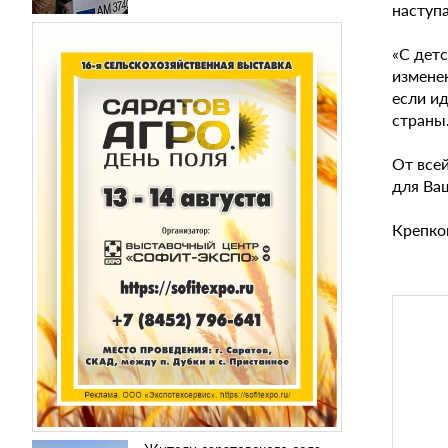
наступ
«С детс
измене
если ид
страны
От все
для Ва
Крепког