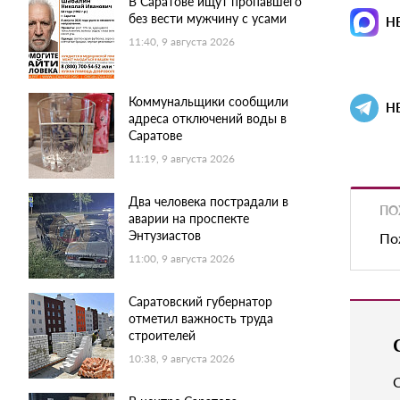
В Саратове ищут пропавшего
без вести мужчину с усами
Н
11:40, 9 августа 2026
Коммунальщики сообщили
Н
адреса отключений воды в
Саратове
11:19, 9 августа 2026
Два человека пострадали в
ПО
аварии на проспекте
Энтузиастов
По
11:00, 9 августа 2026
Саратовский губернатор
отметил важность труда
строителей
10:38, 9 августа 2026