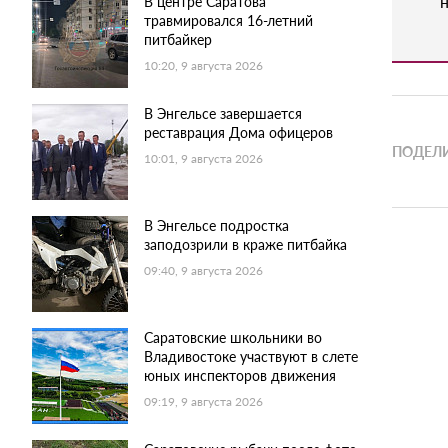
н
В центре Саратова
травмировался 16-летний
питбайкер
10:20, 9 августа 2026
В Энгельсе завершается
реставрация Дома офицеров
ПОДЕЛИ
10:01, 9 августа 2026
В Энгельсе подростка
заподозрили в краже питбайка
09:40, 9 августа 2026
Саратовские школьники во
Владивостоке участвуют в слете
юных инспекторов движения
09:19, 9 августа 2026