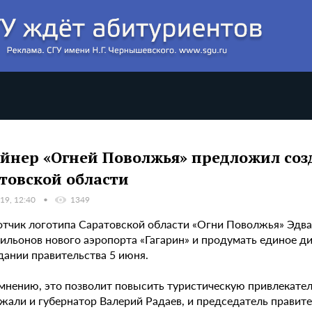
йнер «Огней Поволжья» предложил соз
товской области
19, 12:40
1349
отчик логотипа Саратовской области «Огни Поволжья» Эдва
ильонов нового аэропорта «Гагарин» и продумать единое ди
едании правительства 5 июня.
 мнению, это позволит повысить туристическую привлекате
жали и губернатор Валерий Радаев, и председатель правит