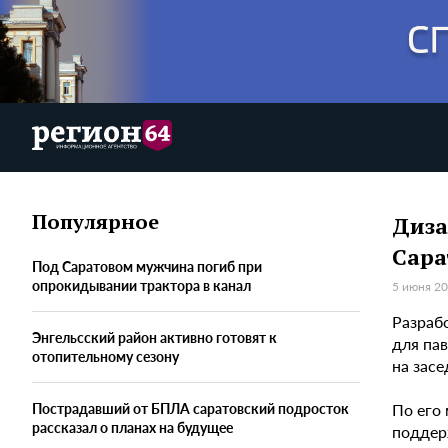
Популярное
Диза
Сара
Под Саратовом мужчина погиб при
опрокидывании трактора в канал
5 июня 20
Разраб
Энгельсский район активно готовят к
для пав
отопительному сезону
на зас
По его
Пострадавший от БПЛА саратовский подросток
рассказал о планах на будущее
поддер