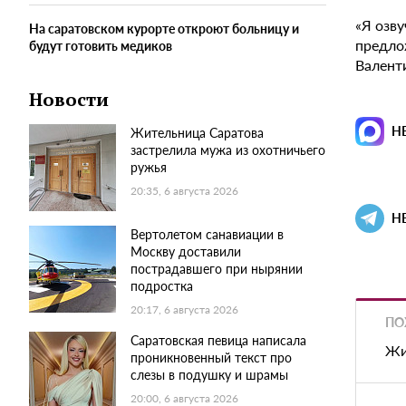
«Я озву
На саратовском курорте откроют больницу и
предло
будут готовить медиков
Валент
Новости
Н
Жительница Саратова
застрелила мужа из охотничьего
ружья
20:35, 6 августа 2026
Н
Вертолетом санавиации в
Москву доставили
пострадавшего при нырянии
подростка
20:17, 6 августа 2026
ПО
Саратовская певица написала
Жи
проникновенный текст про
слезы в подушку и шрамы
20:00, 6 августа 2026