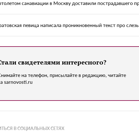
ртолетом санавиации в Москву доставили пострадавшего п
ратовская певица написала проникновенный текст про слез
Стали свидетелями интересного?
Снимайте на телефон, присылайте в редакцию, читайте
а sarnovosti.ru
ТЬСЯ В СОЦИАЛЬНЫХ СЕТЯХ