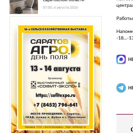
централ
07:00, 6 августа 2026
Работы
Напомн
-18…-13
Н
Н