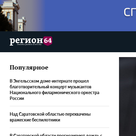
Популярное
В Энгельсском доме-интернате прошел
благотворительный концерт музыкантов
Национального филармонического оркестра
России
Над Саратовской областью перехвачены
вражеские беспилотники
В Саратовской области прогнозируют дождь с