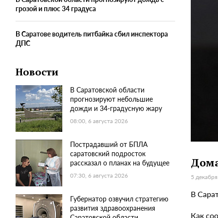
грозой и плюс 34 градуса
В Саратове водитель питбайка сбил инспектора
ДПС
Новости
В Саратовской области
прогнозируют небольшие
дожди и 34-градусную жару
08:00, 6 августа 2026
Пострадавший от БПЛА
саратовский подросток
Дома
рассказал о планах на будущее
07:30, 6 августа 2026
5 декабря
В Сарат
Губернатор озвучил стратегию
развития здравоохранения
Как со
Саратовской области