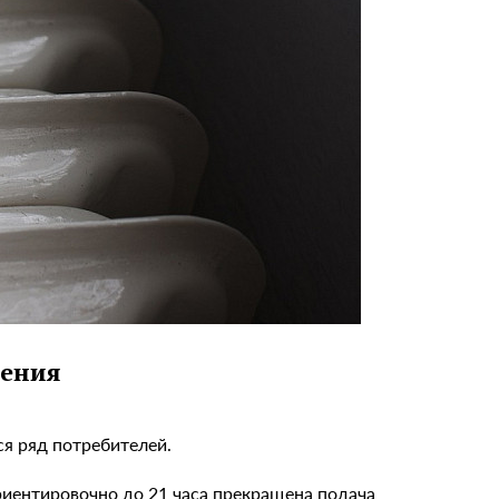
ления
ся ряд потребителей.
иентировочно до 21 часа прекращена подача