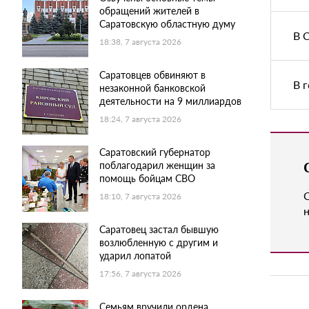
обращений жителей в
Саратовскую областную думу
В 
18:38, 7 августа 2026
Саратовцев обвиняют в
В 
незаконной банковской
деятельности на 9 миллиардов
18:24, 7 августа 2026
Саратовский губернатор
поблагодарил женщин за
помощь бойцам СВО
18:10, 7 августа 2026
н
Саратовец застал бывшую
возлюбленную с другим и
ударил лопатой
17:56, 7 августа 2026
Семьям вручили ордена