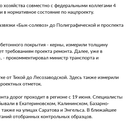
о хозяйства совместно с федеральными коллегами 4
и в нормативное состояние по нацпроекту.
развязки «Бык-солевоз» до Полиграфической и проспекта
бетонного покрытия - керны, измерили толщину
ует требованиям проекта ремонта. Далее, уже в
, - прокомментировал министр транспорта и
тке от Тихой до Лесозаводской. Здесь также измерили
проектных отметок.
нта дорог проходит в регионе с 19 июня. Специалисты
вали в Екатериновском, Калининском, Базарно-
 также на улицах Саратова и Энгельса. В ближайшее
ытаний отобранных контрольных образцов.