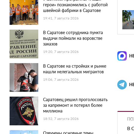
герои» познакомились с работой
швейной фабрики в Саратове
19:41, 7 августа 2026
В Саратове сотрудника пункта
выдачи поймали на воровстве
заказов
19:20, 7 августа 2026
Н
В Саратове на стройках и рынке
нашли нелегальных мигрантов
19:06, 7 августа 2026
Н
Саратовец решил проголосовать
за капремонт и потерял более
миллиона
ПО
18:52, 7 августа 2026
В 
Озвучены основные темы