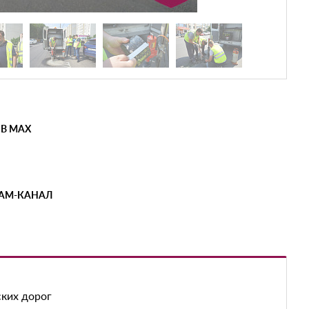
 В MAX
РАМ-КАНАЛ
ских дорог