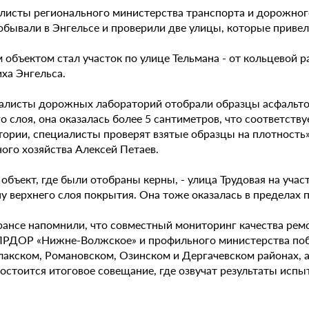
листы регионального министерства транспорта и дорожног
обывали в Энгельсе и проверили две улицы, которые привел
объектом стал участок по улице Тельмана - от кольцевой 
ха Энгельса.
алисты дорожных лабораторий отобрали образцы асфальто
о слоя, она оказалась более 5 сантиметров, что соответств
тории, специалисты проверят взятые образцы на плотность»
ого хозяйства Алексей Петаев.
объект, где были отобраны керны, - улица Трудовая на учас
у верхнего слоя покрытия. Она тоже оказалась в пределах 
рансе напомнили, что совместный мониторинг качества ремо
РДОР «Нижне-Волжское» и профильного министерства побы
лакском, Романовском, Озинском и Дергачевском районах, а
состоится итоговое совещание, где озвучат результаты исп