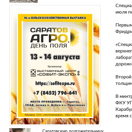
Специа
июля п
Первым 
Фридри
«Специ
верхнег
лабора
дорожн
Второй 
толщин
В минт
ФКУ УП
Карабу
время 
Саратовскую долгожительницу