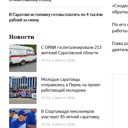
«Сходи
обрати
В Саратове истопнику готовы платить по 4 тысячи
рублей за смену
По его 
работы
Новости
Глава р
С ОРВИ госпитализировали 213
деятел
жителей Саратовской области
19:42, 6 августа 2026
Молодые саратовцы
отправились в Пермь на проект
работающей молодежи
19:32, 6 августа 2026
В Спартакиаде пенсионеров
участвует 85-летний саратовец
19:18, 6 августа 2026