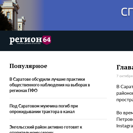
Популярное
Глав
7 октября
В Саратове обсудили лучшие практики
общественного наблюдения на выборах в
В Сара
регионах ПФО
районо
простр
Под Саратовом мужчина погиб при
опрокидывании трактора в канал
Во врем
Петровс
Instagr
Энгельсский район активно готовят к
отопительному сезону