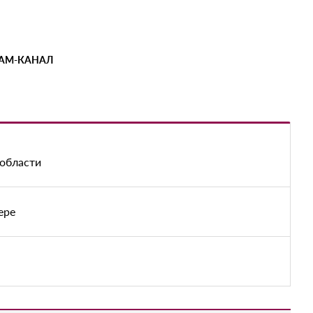
РАМ-КАНАЛ
 области
ере