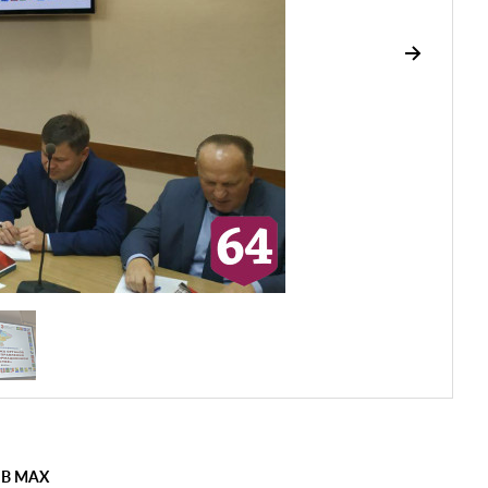
 В MAX