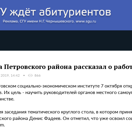
а Петровского района рассказал о рабо
 2019, 14:42
866
товском социально-экономическом институте 7 октября от
в. Их цель - научить руководителей органов местного сам
анстве.
я заседания тематического круглого стола, в котором прин
кого района Денис Фадеев. Он отметил, что уже освоил соц
am.