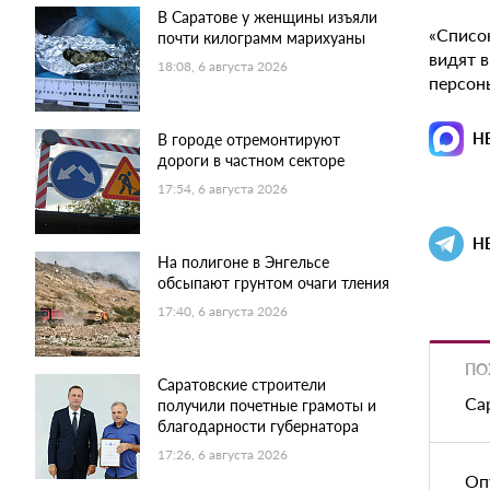
В Саратове у женщины изъяли
«Списо
почти килограмм марихуаны
видят 
18:08, 6 августа 2026
персон
Н
В городе отремонтируют
дороги в частном секторе
17:54, 6 августа 2026
Н
На полигоне в Энгельсе
обсыпают грунтом очаги тления
17:40, 6 августа 2026
ПО
Саратовские строители
Са
получили почетные грамоты и
благодарности губернатора
17:26, 6 августа 2026
Оп