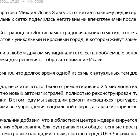
 2021, 17:20
5038
Саратова Михаил Исаев 3 августа ответил главному редакто
альных сетях поделилась негативными впечатлениями после
й странице в «Инстаграме» градоначальник отметил, что сч
ратов - уникальный и красивый город, в котором живут зам
к и в любом другом муниципалитете, есть проблемные вопро
змы для решения», - обратил внимание Исаев.
омнил, что долгое время одной из самых актуальных тем дл
ода, не считая этого, было отремонтировано 2,5 миллиона 
тно новых автомагистралей, полностью реконструирован п
нии. В этом году мы завершим ремонт имеющихся тротуаров
ми все учреждения социальной сферы, а также историческую
ачальник добавил, что в областном центре модернизируется
ения образования, благоустраиваются общественные простра
, смотровые площадки, пляж, фонтан перед ДК «Россия» на 