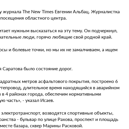
ру журнала The New Times Евгении Альбац. Журналистка
 посещения областного центра.
итает нужным высказаться на эту тему. Он подчеркнул,
ечательные люди, горячо любящие свой родной край.
сы и болевые точки, но мы их не замалчиваем, а ищем
я Саратова было состояние дорог.
квадратных метров асфальтового покрытия, построено 6
утепровод, длительное время находящийся в аварийном
 в 4 районах города, обеспечим нормативными
 часть», - указал Исаев.
 электротранспорт, возводятся спортивные объекты,
нства - бульвар по улице Рахова, проспект и площадь
месте базара, сквер Марины Расковой.