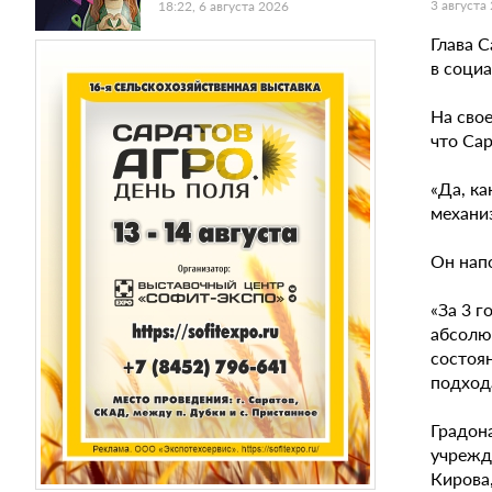
3 августа
18:22, 6 августа 2026
Глава 
в соци
На свое
что Са
«Да, ка
механи
Он нап
«За 3 г
абсолю
состоя
подхода
Градон
учрежд
Кирова