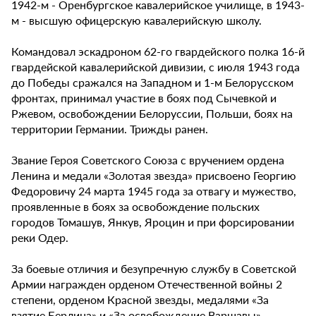
1942-м - Оренбургское кавалерийское училище, в 1943-
м - высшую офицерскую кавалерийскую школу.
Командовал эскадроном 62-го гвардейского полка 16-й
гвардейской кавалерийской дивизии, с июля 1943 года
до Победы сражался на Западном и 1-м Белорусском
фронтах, принимал участие в боях под Сычевкой и
Ржевом, освобождении Белоруссии, Польши, боях на
территории Германии. Трижды ранен.
Звание Героя Советского Союза с вручением ордена
Ленина и медали «Золотая звезда» присвоено Георгию
Федоровичу 24 марта 1945 года за отвагу и мужество,
проявленные в боях за освобождение польских
городов Томашув, Янкув, Яроцин и при форсировании
реки Одер.
За боевые отличия и безупречную службу в Советской
Армии награжден орденом Отечественной войны 2
степени, орденом Красной звезды, медалями «За
взятие Берлина» и «За освобождение Варшавы».