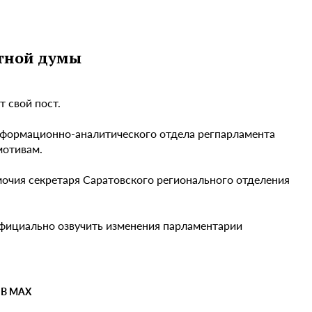
стной думы
 свой пост.
нформационно-аналитического отдела регпарламента
мотивам.
очия секретаря Саратовского регионального отделения
Официально озвучить изменения парламентарии
 В MAX