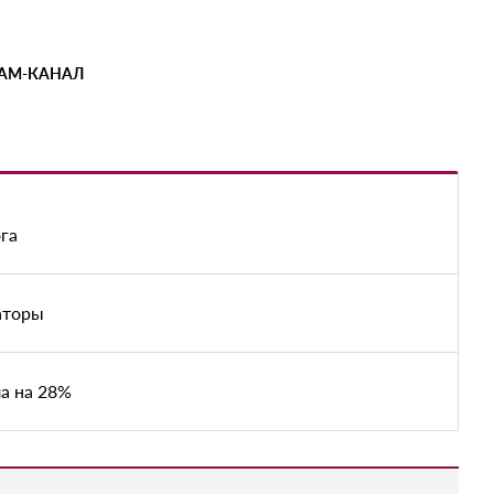
РАМ-КАНАЛ
га
аторы
а на 28%