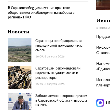
В Саратове обсудили лучшие практики
общественного наблюдения на выборах в
регионах ПФО
Иван
6 марта 2
Новости
Предсе
Саратовцы не обращались за
медицинской помощью из-за
Информ
смога
Станис
16:09, 6 августа 2026
Напомн
Саратовцам рекомендовали
«Едино
надевать на улице маски и
респираторы
Исполн
15:55, 6 августа 2026
планир
Заболеваемость коронавирусом
в Саратовской области выросла
Н
на 28%