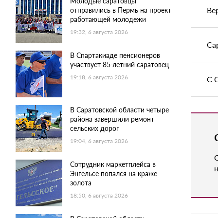
Молодые саратовцы
Ве
отправились в Пермь на проект
работающей молодежи
19:32, 6 августа 2026
Са
В Спартакиаде пенсионеров
участвует 85-летний саратовец
19:18, 6 августа 2026
С 
В Саратовской области четыре
района завершили ремонт
сельских дорог
19:04, 6 августа 2026
Сотрудник маркетплейса в
н
Энгельсе попался на краже
золота
18:50, 6 августа 2026