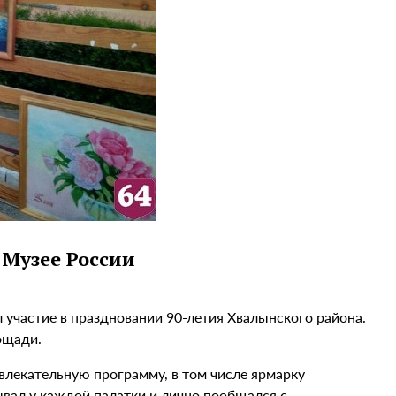
 Музее России
 участие в праздновании 90-летия Хвалынского района.
ощади.
лекательную программу, в том числе ярмарку
ывал у каждой палатки и лично пообщался с