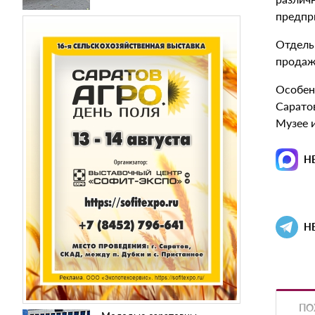
предпр
Отдель
продаж
Особен
Сарато
Музее 
Н
Н
ПО