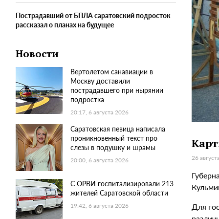
Пострадавший от БПЛА саратовский подросток
рассказал о планах на будущее
Новости
Вертолетом санавиации в
Москву доставили
пострадавшего при нырянии
подростка
20:17, 6 августа 2026
Саратовская певица написала
проникновенный текст про
Карт
слезы в подушку и шрамы
26 август
20:00, 6 августа 2026
Губерна
С ОРВИ госпитализировали 213
Кульми
жителей Саратовской области
Для го
19:42, 6 августа 2026
различ