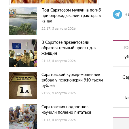
Под Саратовом мужчина погиб
Н
при опрокидывании трактора в
канал
22:17, 5 августа 2026
В Саратове презентовали
ПО
образовательный проект для
женщин
Гу
21:43, 5 августа 2026
Саратовский курьер-мошенник
Са
забрал у пенсионерки 910 тысяч
рублей
21:29, 5 августа 2026
Пл
Саратовских подростков
научили полезно питаться
21:15, 5 августа 2026