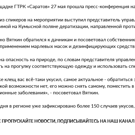
щадке ГТРК «Саратов» 27 мая прошла пресс-конференция на 
из спикеров на мероприятии выступил представитель управ
имой на Кумысной поляне дератизации, направленной проти
но Вяткин обратился к дачникам и посоветовал собственни
 применением марлевых масок и дезинфицирующих средств
а опасность на природе, по словам представителя управлен
ть на прогулку соответствующую одежду и использовать с
е клещ вас всё-таки укусил, самое актуальное - обратиться
кой возможности нет, его можно снять самому, поместить в 
ионные заболевания», - посоветовал Вяткин.
дня в регионе уже зафиксировано более 150 случаев укусов
Е ПРОПУСКАЙТЕ НОВОСТИ, ПОДПИСЫВАЙТЕСЬ НА НАШ КАНАЛ