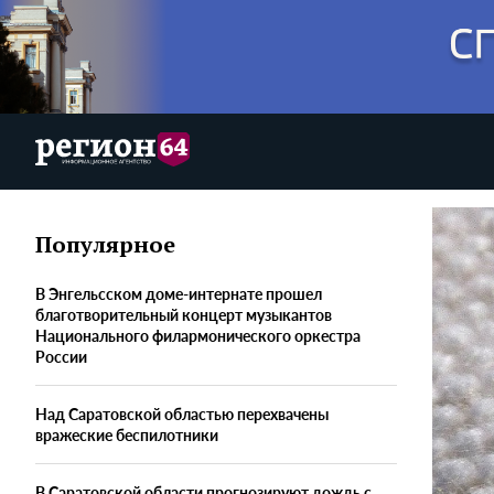
Популярное
В Энгельсском доме-интернате прошел
благотворительный концерт музыкантов
Национального филармонического оркестра
России
Над Саратовской областью перехвачены
вражеские беспилотники
В Саратовской области прогнозируют дождь с