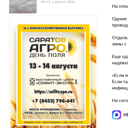
06:45, 6 августа 2026
На пло
Одним 
провод
Отдель
зимы с
Еще одн
надева
«Если ж
Если та
инфекц
На сего
Н