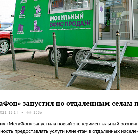
аФон» запустил по отдаленным селам
021, 18:14
1536
ия «МегаФон» запустила новый экспериментальный рознич
ность предоставлять услуги клиентам в отдаленных населе