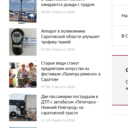
ожидаются дожди с градом
08:00, 9 августа 2026
На
Аппарат в поликлинике
В 
Саратовской области улучшает
трофику тканей
07:30, 9 августа 2026
Старые вещи станут
предметами искусства на
фестивале «Палитра ремесел» в
Саратове
07:00, 9 августа 2026
н
Две пассажирки пострадали в
ДТП с автобусом «Пятигорск -
Нижний Новгород» на
саратовской трассе
21:19, 8 августа 2026