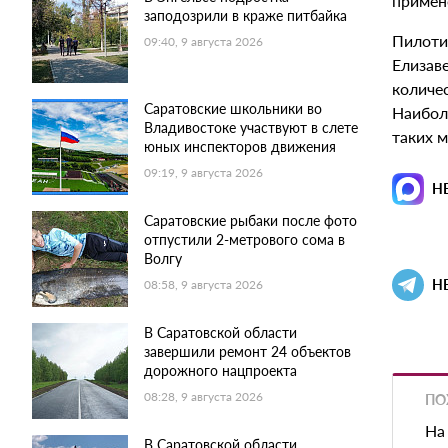
примен
заподозрили в краже питбайка
Пилоти
09:40, 9 августа 2026
Елизаве
количе
Саратовские школьники во
Наибол
Владивостоке участвуют в слете
таких м
юных инспекторов движения
09:19, 9 августа 2026
Н
Саратовские рыбаки после фото
отпустили 2-метрового сома в
Волгу
Н
08:58, 9 августа 2026
В Саратовской области
завершили ремонт 24 объектов
дорожного нацпроекта
08:28, 9 августа 2026
ПО
На
В Саратовской области