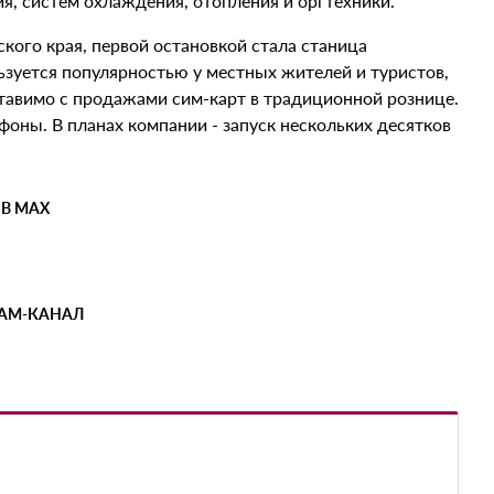
, систем охлаждения, отопления и оргтехники.
кого края, первой остановкой стала станица
ьзуется популярностью у местных жителей и туристов,
тавимо с продажами сим-карт в традиционной рознице.
фоны. В планах компании - запуск нескольких десятков
 В MAX
РАМ-КАНАЛ