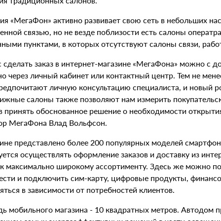
ия традиционных салонов.
ия «МегаФон» активно развивает свою сеть в небольших на
венной связью, но не везде поблизости есть салоны опера
нными пунктами, в которых отсутствуют салоны связи, рабо
 сделать заказ в интернет-магазине «МегаФона» можно с до
но через личный кабинет или контактный центр. Тем не мен
предпочитают личную консультацию специалиста, и новый р
ижные салоны также позволяют нам измерить покупательски
в принять обоснованное решение о необходимости открытия
ор МегаФона Влад Вольфсон.
зине представлено более 200 популярных моделей смартфоно
ется осуществлять оформление заказов и доставку из интер
 к максимально широкому ассортименту. Здесь же можно по
ести и подключить сим-карту, цифровые продукты, финансо
яться в зависимости от потребностей клиентов.
ь мобильного магазина - 10 квадратных метров. Автодом пр