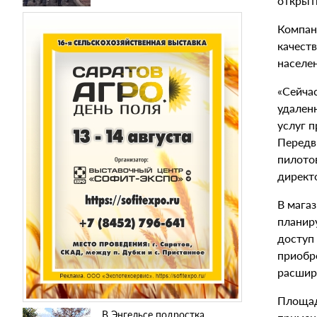
открыт
Компан
качест
населе
«Сейчас
удален
услуг 
Передв
пилото
директ
В мага
планиру
доступ
приобр
расшир
Площад
В Энгельсе подростка