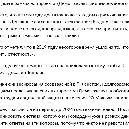
дами в рамках нацпроекта «Демография», инициированног
ете, что в этом году достаточно все это долго раскачивало
ены. Денежные соглашения в электронном бюджете все практ
ески после новогодних праздников, мы сможем приступить, 
ыстрыми темпами», - сказал Топилин.
р отметил, что в 2019 году некоторое время ушло на то, ч
ить отчетность».
 году очень немного было сил приложено к тому, чтобы <…>
», - добавил Топилин.
ики финансирования создаваемой в РФ системы долговреме
дами после завершения нацпроекта «Демография» необходим
р труда и социальной защиты населения РФ Максим Топили
оект рассчитан на период до 2024 года включительно. Посл
онировать система, которую мы создадим уже в рамках дей
йти ответы на эти вопросы, потому что никто не представля