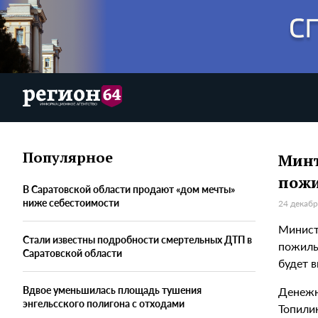
Популярное
Минт
пож
В Саратовской области продают «дом мечты»
ниже себестоимости
24 декабр
Минист
Стали известны подробности смертельных ДТП в
пожилы
Саратовской области
будет в
Вдвое уменьшилась площадь тушения
Денежн
энгельсского полигона с отходами
Топили