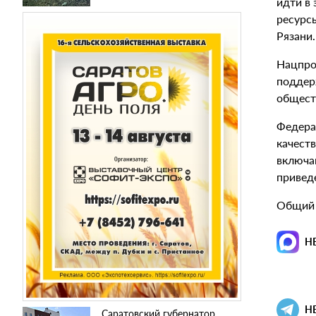
идти в
ресурсы
Рязани.
Нацпро
поддер
общест
Федера
качест
включа
привед
Общий 
Н
Н
Саратовский губернатор