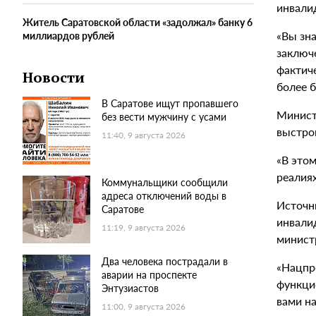
инвали
Житель Саратовской области «задолжал» банку 6
«Вы зна
миллиардов рублей
заключ
фактич
Новости
более б
В Саратове ищут пропавшего
Минист
без вести мужчину с усами
выстро
11:40, 9 августа 2026
«В этом
реалиях
Коммунальщики сообщили
адреса отключений воды в
Источн
Саратове
инвали
11:19, 9 августа 2026
минист
Два человека пострадали в
«Нацпр
аварии на проспекте
функци
Энтузиастов
вами на
11:00, 9 августа 2026